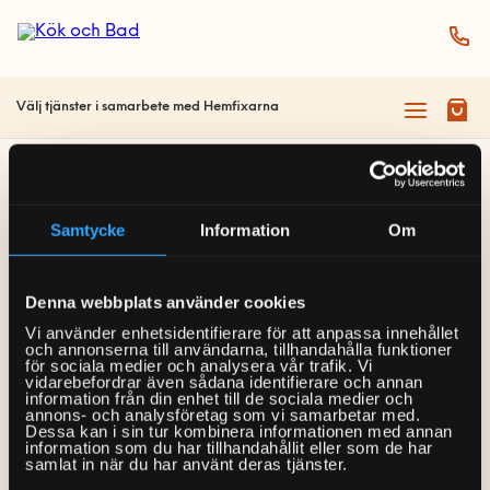
Välj tjänster i samarbete med Hemfixarna
Sidan kunde inte
Samtycke
Information
Om
hittas
Denna webbplats använder cookies
Vi använder enhetsidentifierare för att anpassa innehållet
Tyvärr kunde vi inte hitta den sida du letar efter. Det
och annonserna till användarna, tillhandahålla funktioner
för sociala medier och analysera vår trafik. Vi
kan bero på att sidan inte längre finns eller att den
vidarebefordrar även sådana identifierare och annan
information från din enhet till de sociala medier och
har flyttats.
annons- och analysföretag som vi samarbetar med.
Dessa kan i sin tur kombinera informationen med annan
information som du har tillhandahållit eller som de har
Gå till startsidan »
samlat in när du har använt deras tjänster.