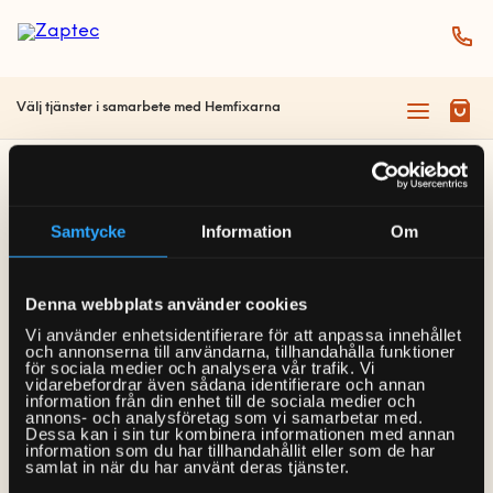
Välj tjänster i samarbete med Hemfixarna
Sidan kunde inte
Samtycke
Information
Om
hittas
Denna webbplats använder cookies
Vi använder enhetsidentifierare för att anpassa innehållet
Tyvärr kunde vi inte hitta den sida du letar efter. Det
och annonserna till användarna, tillhandahålla funktioner
för sociala medier och analysera vår trafik. Vi
kan bero på att sidan inte längre finns eller att den
vidarebefordrar även sådana identifierare och annan
information från din enhet till de sociala medier och
har flyttats.
annons- och analysföretag som vi samarbetar med.
Dessa kan i sin tur kombinera informationen med annan
information som du har tillhandahållit eller som de har
Gå till startsidan »
samlat in när du har använt deras tjänster.