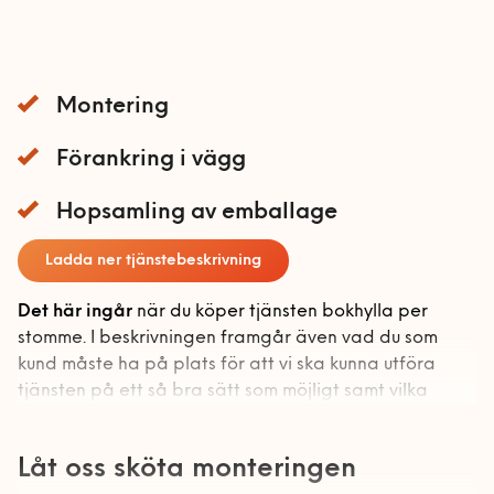
Förvaring
Mobil och fast telefoni
Bokhyllor
Nätverk och routers
Garderober
Montering
Smarta hem och
Förvaringssystem
energioptimering
Förankring i vägg
Övrig förvaring
Tv och streaming
Hopsamling av emballage
Gardinstänger
Sängar
Ladda ner tjänstebeskrivning
Soffor och fåtöljer
Barnsäng och
Det här ingår
när du köper tjänsten bokhylla per
våningssäng
stomme. I beskrivningen framgår även vad du som
Utomhusmontering
Bäddsoffa
kund måste ha på plats för att vi ska kunna utföra
Sängstommar
Fåtölj
Handyman & Vitvaror
tjänsten på ett så bra sätt som möjligt samt vilka
Sängskåp
övriga förutsättningar som krävs.
Schäslong
Handyman & vitvaror
Bygg
Låt oss sköta monteringen
Soffa
startsida
Vad ingår?