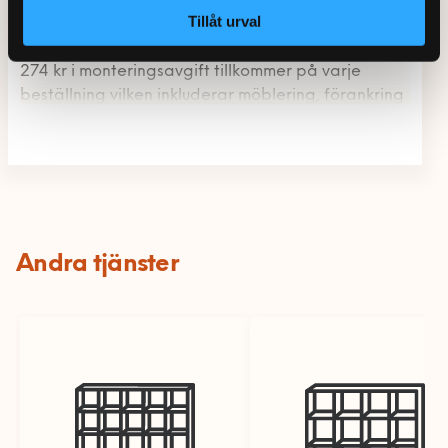
Tillåt urval
Priset som visas är inklusive 50% RUT-avdrag och
förutsätter att du uppfyller Skatteverkets villkor.
274 kr i monteringsavgift tillkommer på varje
beställning vilken inkluderar möblering, förankring
i vägg och hopsamling av emballage. Inga
resekostnader 20 km från tätort tillkommer.
Andra tjänster