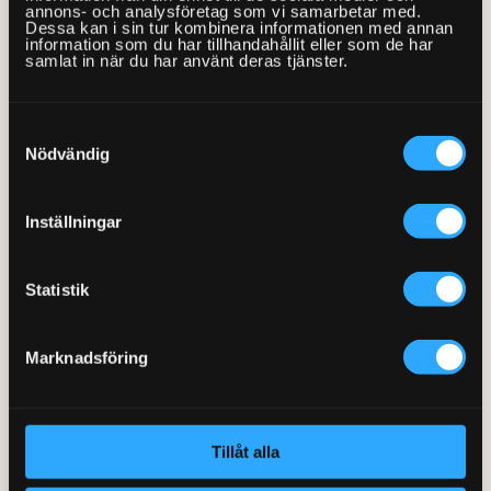
WC
annons- och analysföretag som vi samarbetar med.
0770-220 720
Dessa kan i sin tur kombinera informationen med annan
Vanliga frågor
KEYTO Group
Bolag med faktura
information som du har tillhandahållit eller som de har
samlat in när du har använt deras tjänster.
Var finns vi?
Våra partner
Kundservice
Skåpsdörr per st
0
Våra Fixare
79:-/st
Samtyckesval
Nödvändig
Populära tjänster och artiklar
Inställningar
Belysningsenhet
0
per st
99:-/st
Statistik
Marknadsföring
Totalt:
299:-
Lägg i varukorgen
Tillåt alla