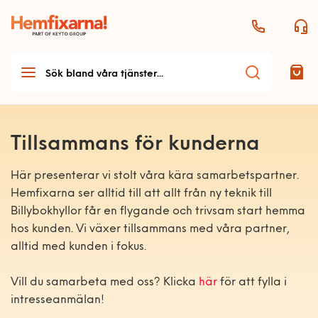
Tillsammans för kunderna
Teknikhjälp
Här presenterar vi stolt våra kära samarbetspartner.
Hemfixarna ser alltid till att allt från ny teknik till
Teknikhjälp startsida
Möbelmontering
Billybokhyllor får en flygande och trivsam start hemma
Allmän teknikhjälp
hos kunden. Vi växer tillsammans med våra partner,
Möbelmontering startsida
Handyman & Vitvaror
alltid med kunden i fokus.
Antenn och parabol
Arbetsplats
Handyman & vitvaror
Dator och skrivare
Vill du samarbeta med oss? Klicka
Bygg
här
för att fylla i
Bord och stolar
startsida
intresseanmälan!
Ljud
Bygg startsida