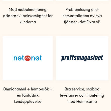
Vanliga frågor
KEYTO Group
Med möbelmontering
Problemlösing eller
Var finns vi?
Våra partner
adderar vi bekvämlighet för
heminstallation av nya
kunderna
tjänster -det Fixar vi!
Våra Fixare
Populära tjänster och artiklar
Jobba som Fixare
Privat med lön
0770-220 720
Bolag med faktura
Kundservice
Omnichannel + hembesök =
Bra service, snabba
en fantastisk
leveranser och montering
kundupplevelse
med Hemfixarna