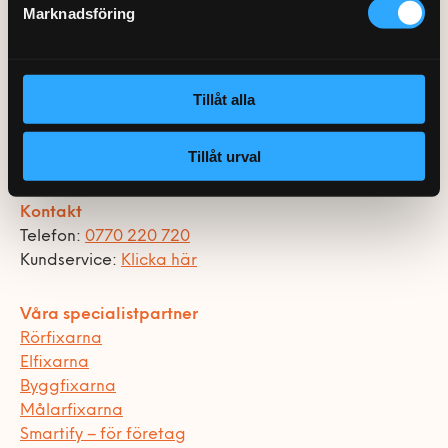
0770-220 720
Marknadsföring
Vanliga frågor
KEYTO Group
Bolag med faktura
Var finns vi?
Våra partner
Kundservice
Hemfixarna Nordic AB
Våra Fixare
Tillåt alla
Sankt Eriksgatan 46
Populära tjänster och artiklar
112 34 Stockholm
Tillåt urval
Org.nr 559064-2715
Kontakt
Telefon:
0770 220 720
Kundservice:
Klicka här
Våra specialistpartner
Rörfixarna
Elfixarna
Byggfixarna
Målarfixarna
Smartify – för företag