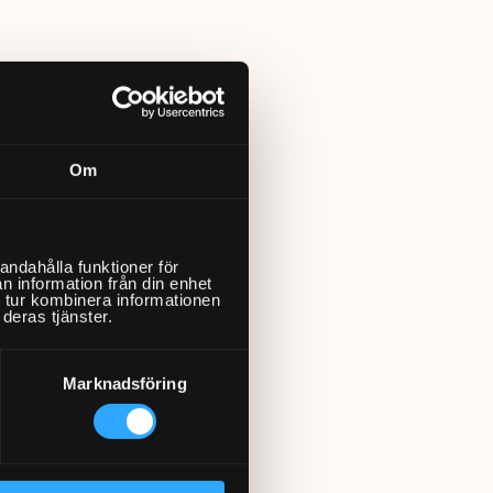
Om
andahålla funktioner för
n information från din enhet
 tur kombinera informationen
deras tjänster.
Marknadsföring