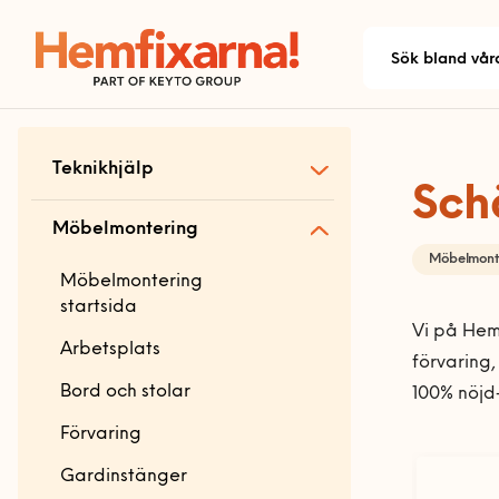
Teknikhjälp
Sch
Teknikhjälp startsida
Möbelmontering
Möbelmont
Allmän teknikhjälp
Möbelmontering
Antenn och parabol
startsida
Vi på Hemf
Dator och skrivare
Arbetsplats
förvaring,
Ljud
Bord och stolar
100% nöjd
Mobil och fast telefoni
Förvaring
Nätverk och routers
Gardinstänger
Bokhyllor