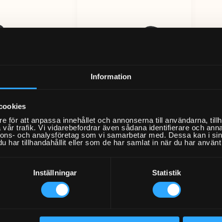
Information
cookies
ong med förvaring
Schäslong
e för att anpassa innehållet och annonserna till användarna, tillh
Från 349kr
Från 249kr
vår trafik. Vi vidarebefordrar även sådana identifierare och anna
nnons- och analysföretag som vi samarbetar med. Dessa kan i sin
har tillhandahållit eller som de har samlat in när du har använt 
Inställningar
Statistik