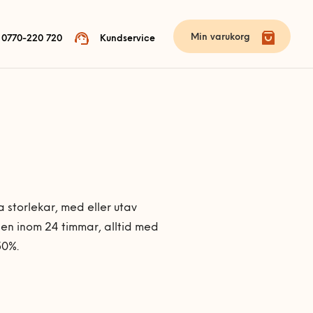
Min varukorg
0770-220 720
Kundservice
 storlekar, med eller utav
bben inom 24 timmar, alltid med
50%.