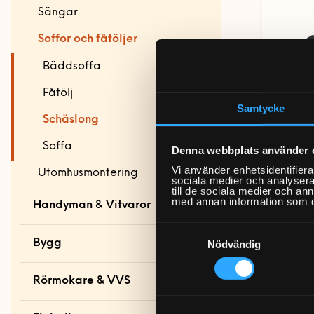
Smarta hem och
Sängar
Garderober
energioptimering
Soffor och fåtöljer
Förvaringssystem
Barnsäng och
Tv och streaming
våningssäng
Övrig förvaring
Bäddsoffa
Sängstommar
Fåtölj
Samtycke
Sängskåp
Schäslong
Soffa
Denna webbplats använder 
Schäsl
Vi använder enhetsidentifierar
Utomhusmontering
sociala medier och analysera 
till de sociala medier och a
med annan information som du 
Handyman & Vitvaror
Samtyckesval
Handyman & vitvaror
Bygg
Nödvändig
startsida
Bygg startsida
Rörmokare & VVS
Allmän
handymanhjälp
Altan och trädäck