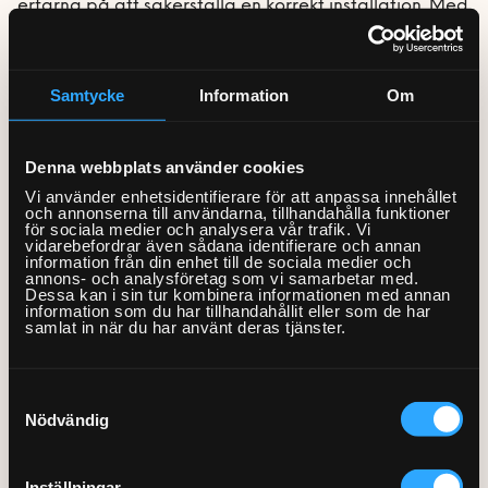
Förvaring
Rörmokare & VVS
Allmän handymanhjälp
erfarna på att säkerställa en korrekt installation. Med
Mobil och fast telefoni
vår hjälp kan du enkelt och smidigt få dina uttag,
Altan och trädäck
Gardinstänger
Akustikpaneler
Bokhyllor
Bad
Elektriker
dimrar och strömbrytare installerade på ett
Nätverk och routers
Bygg-service
Sängar
Borrservice
Garderober
Samtycke
Information
Om
Badrumsmöbler med flera
professionellt sätt. Alltid med 100% nöjd kundgaranti
Smarta hem och
Bastu
Dörrar och fönster
delar
Soffor och fåtöljer
och våra priser inkluderar ROT-avdrag med 30%.
Grillar
Förvaringssystem
Barnsäng och
energioptimering
våningssäng
El-service
Golv
Blandare och tvättställ
Denna webbplats använder cookies
Utomhusmontering
Robotgräsklippare
Övrig förvaring
Bäddsoffa
Tv och streaming
Sängstommar
Vi använder enhetsidentifierare för att anpassa innehållet
Element
Lås
Detektor
Träningsredskap
Fåtölj
och annonserna till användarna, tillhandahålla funktioner
för sociala medier och analysera vår trafik. Vi
Sängskåp
Fläktar
vidarebefordrar även sådana identifierare och annan
Markiser
Dusch
Vitvaror
Schäslong
information från din enhet till de sociala medier och
annons- och analysföretag som vi samarbetar med.
Laddbox
Stugor och friggebodar
Handdukstork
Dessa kan i sin tur kombinera informationen med annan
Soffa
Kök
information som du har tillhandahållit eller som de har
Lampor
samlat in när du har använt deras tjänster.
Tak
Kommoder, skåp och
Byte av termostat,
Tillkommande byte av
Tvättstuga
golvvärme
rörelsevakt utomhus
speglar
Speglar med el
Ventilation
Från 1685kr
Från 707kr
Samtyckesval
Varmvattenberedare
Strömbrytare, uttag och
Nödvändig
termostater
VVS-service
Utomhusinstallationer
WC
Inställningar