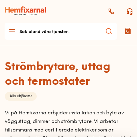
Strömbrytare, uttag
Teknikhjälp
och termostater
Teknikhjälp startsida
Möbelmontering
Alla eltjänster
Allmän teknikhjälp
Möbelmontering startsida
Handyman & Vitvaror
Antenn och parabol
Vi på Hemfixarna erbjuder installation och byte av
Arbetsplats
Handyman & vitvaror
Dator och skrivare
vägguttag, dimmer och strömbrytare. Vi arbetar
Bygg
Bord och stolar
startsida
tillsammans med certifierade elektriker som är
Ljud
Bygg startsida