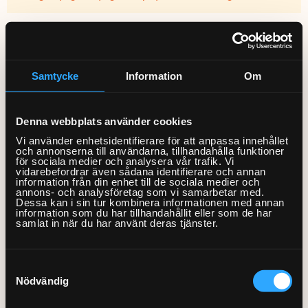
Vanliga frågor
Var finns vi?
Hur gör jag om jag vill nyttja ROT-avdraget?
Om Hemfixarna
Samtycke
Information
Om
Jobba som Fixare
Fixarbloggen
Om våra tjänster
Om oss
Privat med lön
Denna webbplats använder cookies
0770-220 720
Vi använder enhetsidentifierare för att anpassa innehållet
KEYTO Group
Bolag med faktura
Hur lång tid tar det innan jag får hjälp?
och annonserna till användarna, tillhandahålla funktioner
för sociala medier och analysera vår trafik. Vi
Våra partner
vidarebefordrar även sådana identifierare och annan
Kundservice
information från din enhet till de sociala medier och
annons- och analysföretag som vi samarbetar med.
Våra Fixare
Hur ändrar jag tiden för Fixarens besök?
Dessa kan i sin tur kombinera informationen med annan
information som du har tillhandahållit eller som de har
Populära tjänster och artiklar
samlat in när du har använt deras tjänster.
Hjälper ni företagskunder också?
Samtyckesval
Nödvändig
Har ni alltid en lösning på mitt problem?