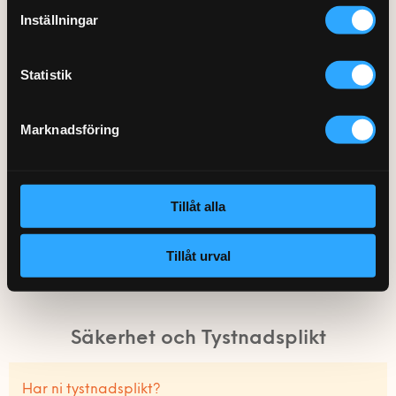
Inställningar
Vilken Fixare får jag, kan jag välja?
Statistik
Vad händer om Fixaren inte hinner klart?
Marknadsföring
Vad händer om det saknas något vid montering
eller installation?
Tillåt alla
Tillåt urval
Hur blir jag kund?
Säkerhet och Tystnadsplikt
Har ni tystnadsplikt?