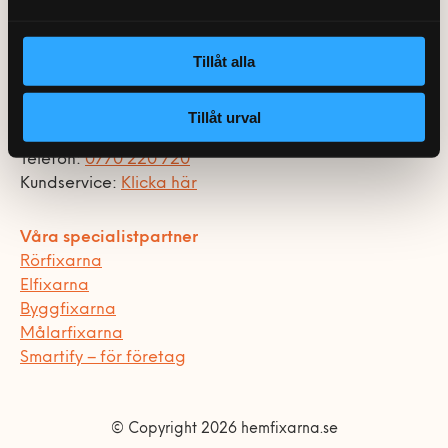
0770-220 720
Hemfixarna Nordic AB
Vanliga frågor
KEYTO Group
Bolag med faktura
Sankt Eriksgatan 46
Var finns vi?
Våra partner
112 34 Stockholm
Tillåt alla
Kundservice
Org.nr 559064-2715
Våra Fixare
Tillåt urval
Populära tjänster och artiklar
Kontakt
Telefon:
0770 220 720
Kundservice:
Klicka här
Våra specialistpartner
Rörfixarna
Elfixarna
Byggfixarna
Målarfixarna
Smartify – för företag
© Copyright 2026 hemfixarna.se