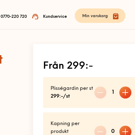
Min varukorg
0770-220 720
Kundservice
t
Från 299:-
Plisségardin per st
1
299:-/st
Kapning per
0
produkt