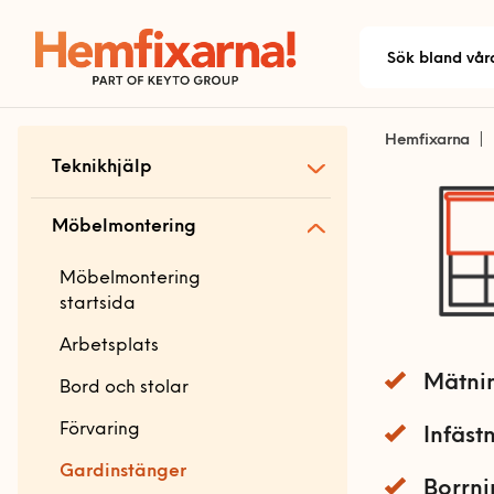
Hemfixarna
Teknikhjälp
Teknikhjälp startsida
Möbelmontering
Allmän teknikhjälp
Möbelmontering
Antenn och parabol
startsida
Dator och skrivare
Arbetsplats
Mätni
Ljud
Bord och stolar
Mobil och fast telefoni
Förvaring
Infäst
Nätverk och routers
Gardinstänger
Bokhyllor
Borrni