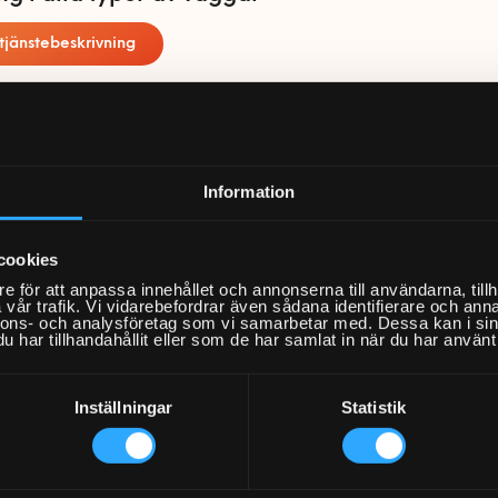
tjänstebeskrivning
r
när du köper tjänsten uppsättning plisségardin. I beskriv
 vad du som kund måste ha på plats för att vi ska kunna u
tt så bra sätt som möjligt samt vilka övriga förutsättninga
Information
cookies
?
e för att anpassa innehållet och annonserna till användarna, tillh
g vägg eller tak
vår trafik. Vi vidarebefordrar även sådana identifierare och anna
änster
nnons- och analysföretag som vi samarbetar med. Dessa kan i sin
ng av emballage
har tillhandahållit eller som de har samlat in när du har använt 
i alla typer av väggar
Inställningar
Statistik
ngar och villkor
ar hålen ska borras