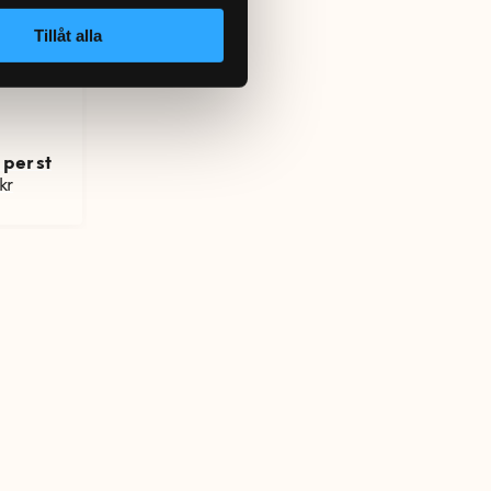
 på
Tillåt alla
arat
per st
kr