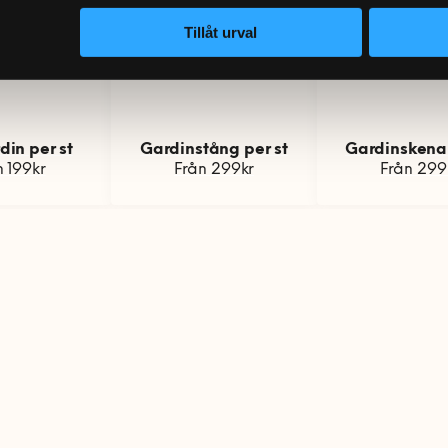
s möbler ska vara flyttade så det inte kommer borrdamm
Tillåt urval
dinen ska vara lättillgänglig
m armeringsjärn
 av plissegardin/rullgardin bredare än 3m offereras sep
kan köpas till)
din per st
Gardinstång per st
Gardinskena 
n 199kr
Från 299kr
Från 299