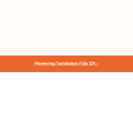
Montering/installation
Från 129:-
Hemfixarna Nordic AB