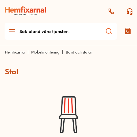
Hemfixarna
Möbelmontering
Bord och stolar
Stol
Teknikhjälp
Teknikhjälp startsida
Möbelmontering
Allmän teknikhjälp
Möbelmontering startsida
Antenn och parabol
Arbetsplats
Dator och skrivare
Bord och stolar
Ljud