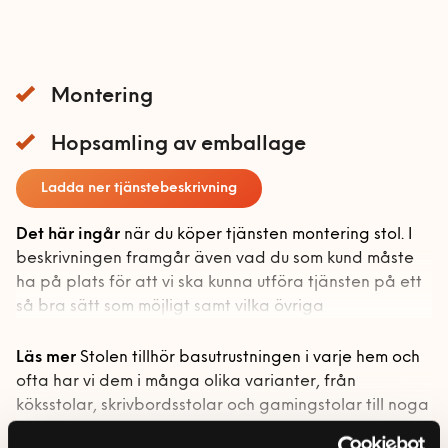
Förvaring
Mobil och fast telefoni
Gardinstänger
Bokhyllor
Nätverk och routers
Sängar
Garderober
Montering
Smarta hem och
Soffor och fåtöljer
Förvaringssystem
Barnsäng och
energioptimering
våningssäng
Hopsamling av emballage
Utomhusmontering
Övrig förvaring
Bäddsoffa
Tv och streaming
Sängstommar
Ladda ner tjänstebeskrivning
Fåtölj
Handyman & Vitvaror
Sängskåp
Schäslong
Det här ingår
när du köper tjänsten montering stol. I
Handyman & vitvaror
Bygg
beskrivningen framgår även vad du som kund måste
Soffa
startsida
ha på plats för att vi ska kunna utföra tjänsten på ett
Bygg startsida
så bra sätt som möjligt samt vilka övriga
Rörmokare & VVS
Allmän handymanhjälp
förutsättningar som krävs.
Altan och trädäck
Akustikpaneler
Bad
Läs mer
Stolen tillhör basutrustningen i varje hem och
Elektriker
Vad ingår?
Bygg-service
ofta har vi dem i många olika varianter, från
Borrservice
Badrumsmöbler med flera
köksstolar, skrivbordsstolar och gamingstolar till noga
Bastu
Montering
Dörrar och fönster
Måleri & Tapetsering
delar
Grillar
utvalda och genomtänkt placerade varianter som
Hopsamling av emballage