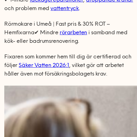
✔ Mindre
läckagereparationer
,
droppande kranar
och problem med
vattentryck
.
Rörmokare i Umeå | Fast pris & 30% ROT –
Hemfixarna✔ Mindre
rörarbeten
i samband med
kök- eller badrumsrenovering.
Fixaren som kommer hem till dig är certifierad och
följer
Säker Vatten 2026:1
, vilket gör att arbetet
håller även mot försäkringsbolagets krav.