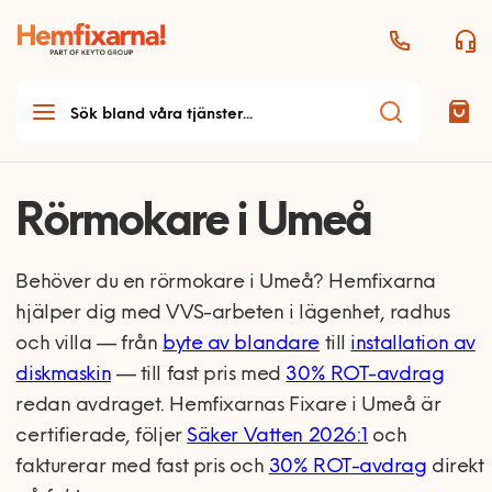
Rörmokare i Umeå
Behöver du en rörmokare i Umeå? Hemfixarna
hjälper dig med VVS-arbeten i lägenhet, radhus
och villa — från
byte av blandare
till
installation av
diskmaskin
— till fast pris med
30% ROT-avdrag
redan avdraget. Hemfixarnas Fixare i Umeå är
certifierade, följer
Säker Vatten 2026:1
och
fakturerar med fast pris och
30% ROT-avdrag
direkt