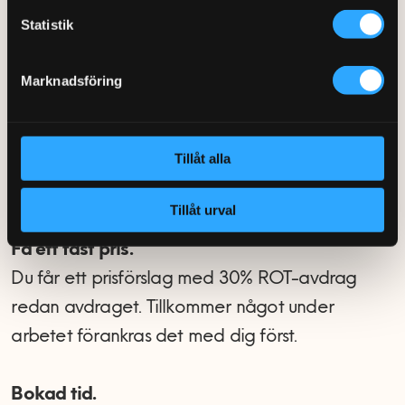
hjälp
Statistik
Marknadsföring
Beskriv jobbet.
Fyll i formuläret eller ring 0770-220 720. Bifoga
Tillåt alla
gärna en bild på blandaren, toaletten eller
utrymmet.
Tillåt urval
Få ett fast pris.
Du får ett prisförslag med 30% ROT-avdrag
redan avdraget. Tillkommer något under
arbetet förankras det med dig först.
Bokad tid.