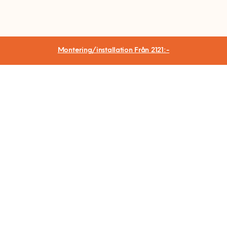
Montering/installation
Från 2121:-
Hemfixarna Nordic AB
Sankt Eriksgatan 46
112 34 Stockholm
Org.nr 559064-2715
Kontakt