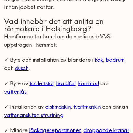
innan jobbet startar.
Vad innebär det att anlita en
rörmokare i Helsingborg?
Hemfixarna tar hand om de vanligaste VVS-
uppdragen i hemmet:
✓
Byte och installation av blandare i
kök
,
badrum
och
dusch
.
✓
Byte av
toalettstol
,
handfat
,
kommod
och
vattenlås
.
✓
Installation av
diskmaskin
,
tvättmaskin
och annan
vattenansluten utrustning
.
✓
Mindre
läckagereparationer
,
droppande kranar