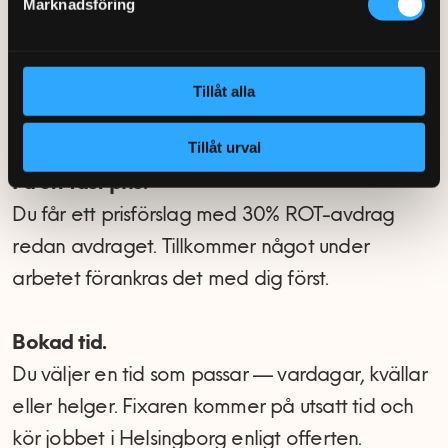
Marknadsföring
Beskriv jobbet.
Fyll i formuläret eller ring 0770-220 720. Bifoga
gärna en bild på blandaren, toaletten eller
Tillåt alla
utrymmet.
Tillåt urval
Få ett fast pris.
Du får ett prisförslag med 30% ROT-avdrag
redan avdraget. Tillkommer något under
arbetet förankras det med dig först.
Bokad tid.
Du väljer en tid som passar — vardagar, kvällar
eller helger. Fixaren kommer på utsatt tid och
kör jobbet i Helsingborg enligt offerten.