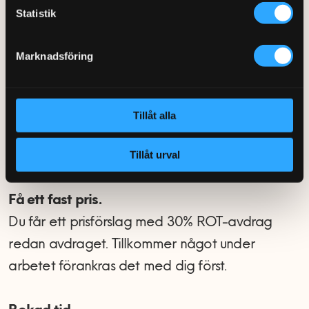
Statistik
Så går det till när du bokar
hjälp
Marknadsföring
Beskriv jobbet.
Fyll i formuläret eller ring 0770-220 720. Bifoga
Tillåt alla
gärna en bild på blandaren, toaletten eller
Tillåt urval
utrymmet.
Få ett fast pris.
Du får ett prisförslag med 30% ROT-avdrag
redan avdraget. Tillkommer något under
arbetet förankras det med dig först.