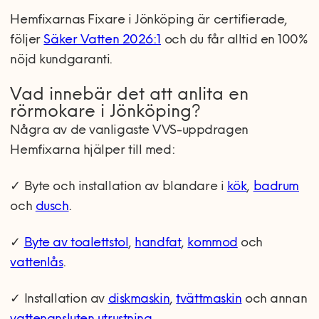
Hemfixarnas Fixare i Jönköping är certifierade,
följer
Säker Vatten 2026:1
och du får alltid en 100%
nöjd kundgaranti.
Vad innebär det att anlita en
rörmokare i Jönköping?
Några av de vanligaste VVS-uppdragen
Hemfixarna hjälper till med:
✓
Byte och installation av blandare i
kök
,
badrum
och
dusch
.
✓
Byte av toalettstol
,
handfat
,
kommod
och
vattenlås
.
✓
Installation av
diskmaskin
,
tvättmaskin
och annan