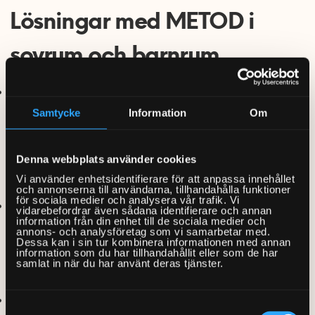
Lösningar med METOD i
sovrum och barnrum
Sänggavel med förvaring: Grundare
stommar bakom sängen ger hyllor och fack
Samtycke
Information
Om
för böcker, nattlampa och småsaker, vilket
frigör yta på sängbord eller gör dem
Denna webbplats använder cookies
överflödiga.
Vi använder enhetsidentifierare för att anpassa innehållet
och annonserna till användarna, tillhandahålla funktioner
för sociala medier och analysera vår trafik. Vi
Garderobsvägg i sovrum: Högskåp längs en
vidarebefordrar även sådana identifierare och annan
information från din enhet till de sociala medier och
hel vägg, kompletterade med överskåp upp
annons- och analysföretag som vi samarbetar med.
Dessa kan i sin tur kombinera informationen med annan
till tak, för kläder, säsongstextilier och extra
information som du har tillhandahållit eller som de har
samlat in när du har använt deras tjänster.
förvaring utan öppna hyllor.
Förvaring runt sängen: Högskåp på båda
Samtyckesval