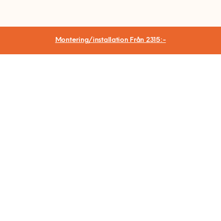
Montering/installation
Från 2315:-
Hemfixarna Nordic AB
Sankt Eriksgatan 46
112 34 Stockholm
Org.nr 559064-2715
Kontakt