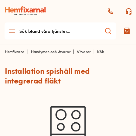
Hemfixarna
Handyman och vitvaror
Vitvaror
Kök
Installation spishäll med
Teknikhjälp
integrerad fläkt
Teknikhjälp startsida
Möbelmontering
Allmän teknikhjälp
Möbelmontering startsida
Handyman & Vitvaror
Antenn och parabol
Arbetsplats
Handyman & vitvaror
Dator och skrivare
Bord och stolar
startsida
Ljud