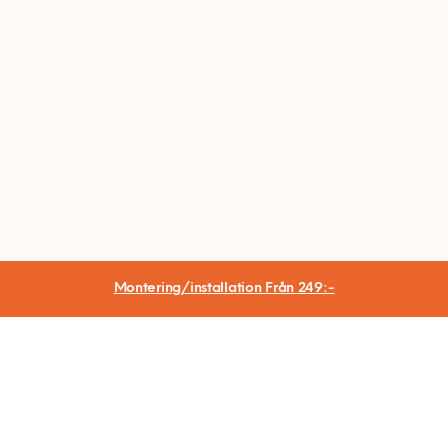
viktigt att du som kund har bestämt på förhand var i
din bostad som möbeln ska placeras.
I tjänsten ingår inte flytt av några andra möbler i ditt
hem. Hemfixarna stryker inte heller klädseln/
överdraget innan det monteras på din schäslong.
Montering/installation
Från 249:-