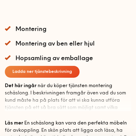
Förvaring
Mobil och fast telefoni
Gardinstänger
Bokhyllor
Nätverk och routers
Sängar
Garderober
Montering
Smarta hem och
Soffor och fåtöljer
Förvaringssystem
Barnsäng och
energioptimering
våningssäng
Montering av ben eller hjul
Övrig förvaring
Bäddsoffa
Tv och streaming
Sängstommar
Hopsamling av emballage
Fåtölj
Sängskåp
Schäslong
Ladda ner tjänstebeskrivning
Soffa
Det här ingår
när du köper tjänsten montering
schäslong. I beskrivningen framgår även vad du som
Utomhusmontering
kund måste ha på plats för att vi ska kunna utföra
Handyman & Vitvaror
tjänsten på ett så bra sätt som möjligt samt vilka
övriga förutsättningar som krävs.
Handyman & vitvaror
Läs mer
En schäslong kan vara den perfekta möbeln
Bygg
startsida
för avkoppling. En skön plats att ligga och läsa, ha
Vad ingår?