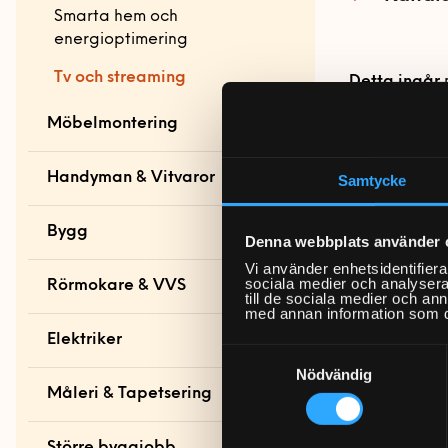
Smarta hem och
energioptimering
Tv och streaming
Detta ingår
n
beskrivninge
Möbelmontering
kunna utföra 
förutsättning
Möbelmontering
Handyman & Vitvaror
Samtycke
startsida
Vad ingår
Handyman & vitvaror
Bygg
Arbetsplats
Denna webbplats använder 
Uppackni
startsida
Andra tj
Vi använder enhetsidentifierar
Behovsan
Bord och stolar
Bygg startsida
sociala medier och analysera 
Rörmokare & VVS
Allmän
Inkopplin
till de sociala medier och a
Förvaring
handymanhjälp
med annan information som du 
Altan och trädäck
Nedladdni
Bad
Elektriker
Inkopplin
Gardinstänger
Akustikpaneler
Bokhyllor
Samtyckesval
Bygg-service
Parkopplin
Badrumsmöbler med
Nödvändig
Sängar
Borrservice
Garderober
Bastu
Montage 
Dörrar och fönster
Måleri & Tapetsering
flera delar
Kanalsök
Soffor och fåtöljer
Grillar
Förvaringssystem
Barnsäng och
El-service
Golv
Blandare och
Inställnin
Fast pris & offert
våningssäng