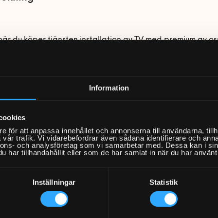
är du köper tjänsten installation av TV med premium av oss
n framgår även vad du som kund måste ha på plats för att 
tjänsten på ett så bra sätt som möjligt samt vilka övriga
ar som krävs.
Information
?
cookies
ng av tv
änster
e för att anpassa innehållet och annonserna till användarna, tillh
alys
vår trafik. Vi vidarebefordrar även sådana identifierare och anna
g av tillhörande enheter
nnons- och analysföretag som vi samarbetar med. Dessa kan i sin
har tillhandahållit eller som de har samlat in när du har använt 
ng och inloggning av upp till 5 appar
g TV-box eller TV-källa
g av multifjärrkontroll
Inställningar
Statistik
på bänkstativ
ning
g Smart-tv