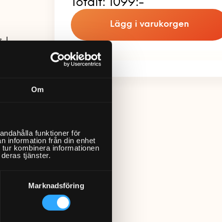
Totalt:
1099:-
Lägg i varukorgen
. I
vi ska
Om
andahålla funktioner för
n information från din enhet
 tur kombinera informationen
deras tjänster.
Marknadsföring