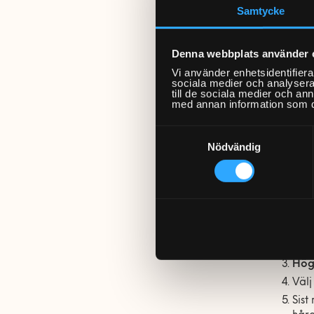
Samtycke
Om din 
Rens
Denna webbplats använder 
Rens
Vi använder enhetsidentifierar
Flyt
sociala medier och analysera 
till de sociala medier och a
Flyt
med annan information som du 
Samtyckesval
Så g
Nödvändig
För att
görs m
Navi
Väl
Hög
Väl
Sist