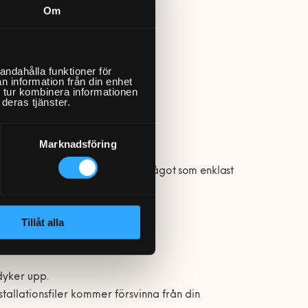
Om
ll dessa hör bland annat:
andahålla funktioner för
n information från din enhet
 tur kombinera informationen
deras tjänster.
orära filer
Marknadsföring
rt temporära installationsfiler. Något som enklast
sätt:
Tillåt alla
 dyker upp.
tallationsfiler kommer försvinna från din