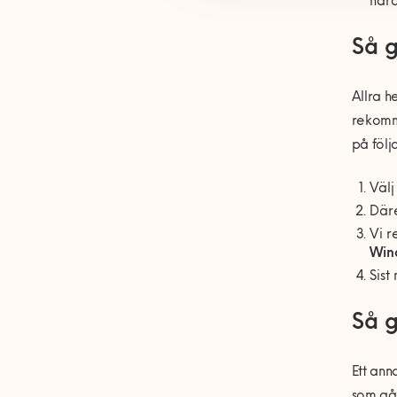
hård
Så g
Allra h
rekomme
på följ
Väl
Däre
Vi r
Win
Sist
Så g
Ett ann
som går