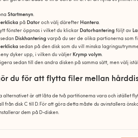
pna
Startmenyn
.
erklicka
på
Dator
och välj därefter
Hantera
.
nytt fönster öppnas i vilket du klickar
Datorhantering
följt av
La
j sedan
Diskhantering
varpå du ser de olika partionerna som finn
erklicka
sedan på den disk som du vill minska lagringsutrymme
eny dyker upp, i vilken du väljer
Krymp volym
.
gera sedan till den andra disken på samma sätt, men välj istäl
ör du för att flytta filer mellan hårddi
ta alternativet är att låta de två partitionerna vara och istället fly
all från disk C till D. För att göra detta måste du avinstallera 
nstallerar dem på D-disken.