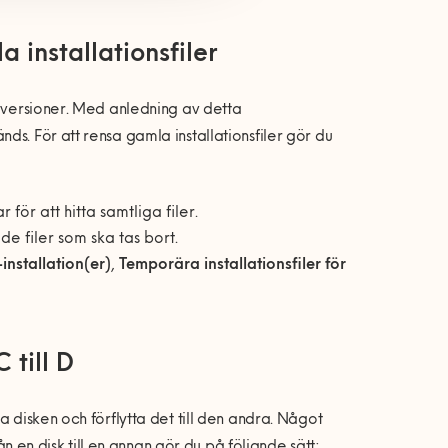
 installationsfiler
s-versioner. Med anledning av detta
s. För att rensa gamla installationsfiler gör du
 för att hitta samtliga filer.
de filer som ska tas bort.
nstallation(er)
,
Temporära installationsfiler för
 till D
a disken och förflytta det till den andra. Något
ån en disk till en annan gör du på följande sätt: