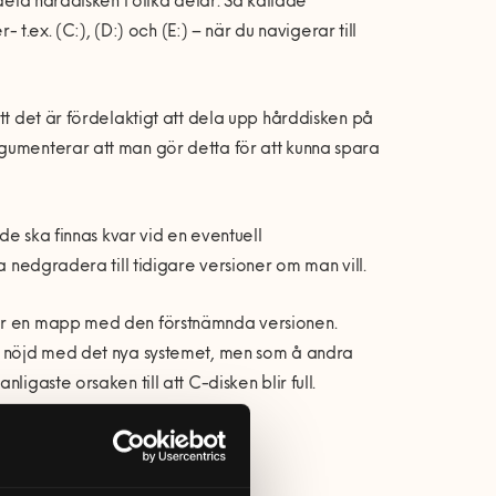
dela hårddisken i olika delar. Så kallade
 t.ex. (C:), (D:) och (E:) – när du navigerar till
tt det är fördelaktigt att dela upp hårddisken på
rgumenterar att man gör detta för att kunna spara
 de ska finnas kvar vid en eventuell
a nedgradera till tidigare versioner om man vill.
var en mapp med den förstnämnda versionen.
är nöjd med det nya systemet, men som å andra
igaste orsaken till att C-disken blir full.