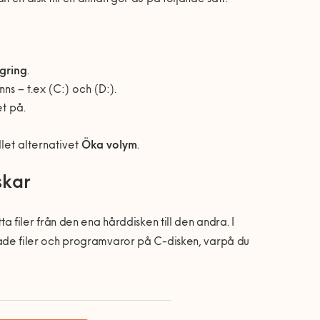
gring
.
s – t.ex (C:) och (D:).
t på.
let alternativet
Öka volym
.
skar
tta filer från den ena hårddisken till den andra. I
önskade filer och programvaror på C-disken, varpå du