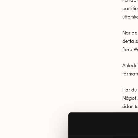
På fabr
partiti
utforsk
När det
detta s
flera W
Anledni
formate
Har du 
Något s
sidan t
Pot