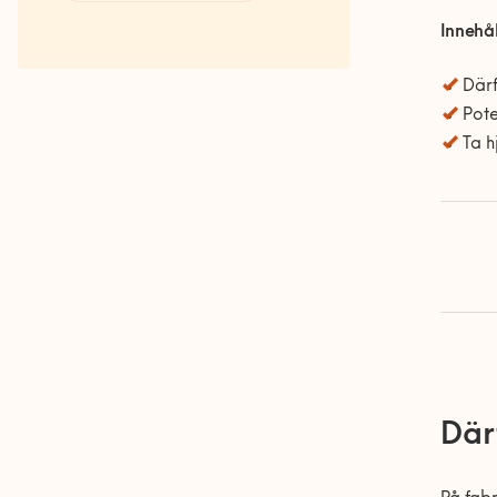
Våra Fixare
Innehål
Populära tjänster och artiklar
Därf
Pote
Ta h
Därf