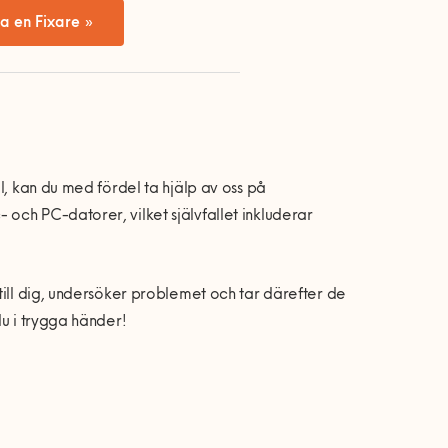
a en Fixare »
l, kan du med fördel ta hjälp av oss på
och PC-datorer, vilket självfallet inkluderar
till dig, undersöker problemet och tar därefter de
du i trygga händer!