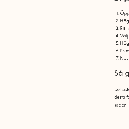
Öp
Hög
Ett 
Väl
Hög
En m
Navi
Så g
Det sis
detta f
sedan i