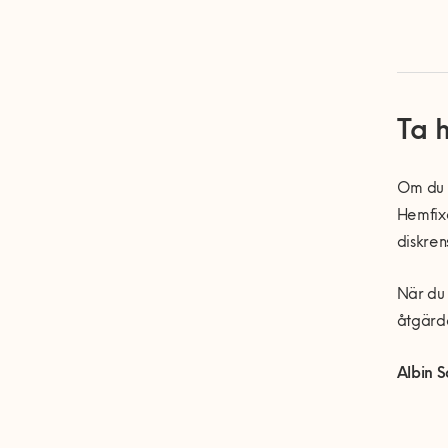
Ta 
Om du s
Hemfixa
diskren
När du 
åtgärde
Albin 