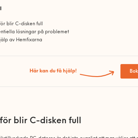
l
ör blir C-disken full
ntiella lösningar på problemet
jälp av Hemfixarna
Här kan du få hjälp!
Bok
ör blir C-disken full