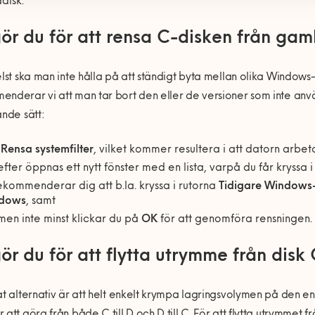
disk.
ör du för att rensa C-disken från gamla
elst ska man inte hålla på att ständigt byta mellan olika Window
nderar vi att man tar bort den eller de versioner som inte använd
ande sätt:
j
Rensa systemfilter
, vilket kommer resultera i att datorn arbetar
fter öppnas ett nytt fönster med en lista, varpå du får kryssa i 
ekommenderar dig att b.la. kryssa i rutorna
Tidigare Windows-i
dows
, samt
 men inte minst klickar du på
OK
för att genomföra rensningen.
ör du för att flytta utrymme från disk C
at alternativ är att helt enkelt krympa lagringsvolymen på den en
 att göra från både C till D och D till C. För att flytta utrymmet fr