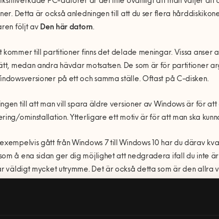
ikstillverkade PC-datorer är det inte ovanligt att man väljer att 
oner. Detta är också anledningen till att du ser flera hårddiskikoner-
aren följt av
Den här datorn
.
 kommer till partitioner finns det delade meningar. Vissa anser a
ätt, medan andra hävdar motsatsen. De som är för partitioner a
indowsversioner på ett och samma ställe. Oftast på C-disken.
ngen till att man vill spara äldre versioner av Windows är för att
ring/ominstallation. Ytterligare ett motiv är för att man ska kunn
exempelvis gått från Windows 7 till Windows 10 har du därav k
om å ena sidan ger dig möjlighet att nedgradera ifall du inte 
ar väldigt mycket utrymme. Det är också detta som är den allra vanl
entiella lösningar på problemet