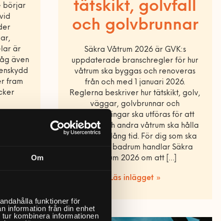
tätskikt, golvfall
 börjar
vid
och golvbrunnar
der
ar,
lar är
Säkra Våtrum 2026 är GVK:s
tråg även
uppdaterade branschregler för hur
tenskydd
våtrum ska byggas och renoveras
er fram
från och med 1 januari 2026.
cker
Reglerna beskriver hur tätskikt, golv,
väggar, golvbrunnar och
genomföringar ska utföras för att
badrum och andra våtrum ska hålla
tätt under lång tid. För dig som ska
renovera badrum handlar Säkra
Om
Våtrum 2026 om att […]
Läs inlägget »
andahålla funktioner för
n information från din enhet
 tur kombinera informationen