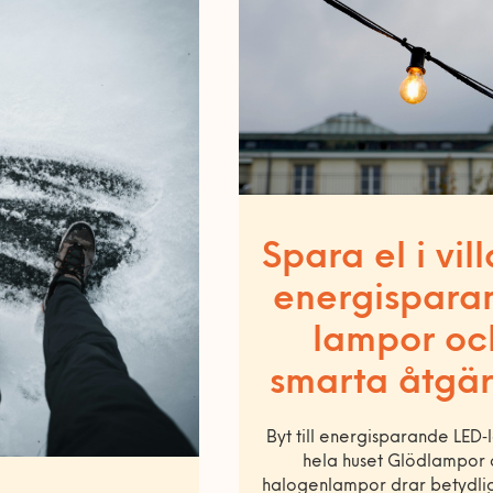
Spara el i vil
energispara
lampor oc
smarta åtgä
Byt till energisparande LED‑
hela huset Glödlampor
halogenlampor drar betydlig