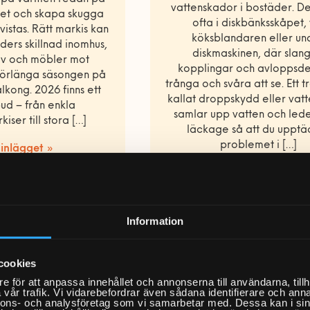
vattenskador i bostäder. De
set och skapa skugga
ofta i diskbänksskåpet, 
 vistas. Rätt markis kan
köksblandaren eller un
ders skillnad inomhus,
diskmaskinen, där slang
lv och möbler mot
kopplingar och avloppsde
förlänga säsongen på
trånga och svåra att se. Ett 
alkong. 2026 finns ett
kallat droppskydd eller vat
bud – från enkla
samlar upp vatten och led
iser till stora […]
läckage så att du upptä
problemet i […]
 inlägget »
Läs inlägget »
Information
cookies
e för att anpassa innehållet och annonserna till användarna, tillh
vår trafik. Vi vidarebefordrar även sådana identifierare och anna
nnons- och analysföretag som vi samarbetar med. Dessa kan i sin