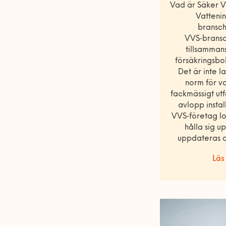
Vad är Säker Va
Vattenin
bransc
VVS‑bransc
tillsamman
försäkringsbo
Det är inte 
norm för v
fackmässigt ut
avlopp instal
VVS‑företag lov
hålla sig 
uppdateras 
Läs