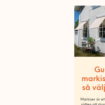
Gui
marki
så väl
Markiser är et
sätten att st