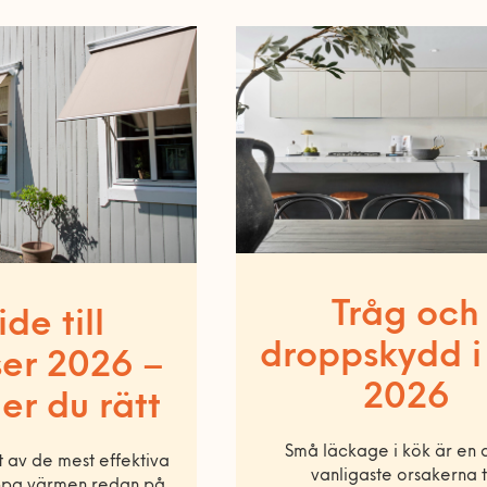
Tråg och
de till
droppskydd i
ser 2026 –
2026
jer du rätt
Små läckage i kök är en 
t av de mest effektiva
vanligaste orsakerna ti
oppa värmen redan på