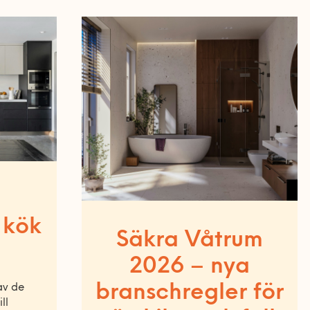
 kök
Säkra Våtrum
2026 – nya
branschregler för
av de
ll