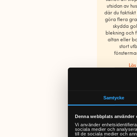
utsidan av hu
där du faktiskt
göra flera gra
skydda go
blekning och 
altan eller b
stort ut
fönstermark
Läs
Samtycke
Denna webbplats använder 
Vi använder enhetsidentifierar
sociala medier och analysera 
till de sociala medier och a