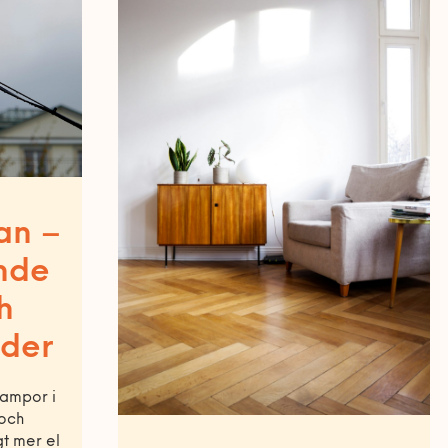
lan –
nde
h
rder
lampor i
 och
t mer el