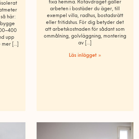
fixa hemma. Rotavdraget gäller
isolerat
arbeten i bostäder du äger, till
ratmeter
exempel villa, radhus, bostadsrätt
 så här:
eller fritidshus. För dig betyder det
lvbygge
att arbetskostnaden för sådant som
 000–400
ommålning, golvläggning, montering
and upp
av […]
e mer […]
Läs inlägget »