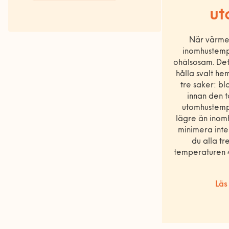
Våra Fixare
ut
Populära tjänster och artiklar
När värmeb
inomhustemp
ohälsosam. Det 
hålla svalt h
tre saker: b
innan den t
utomhustempe
lägre än inom
minimera inte
du alla tr
temperaturen 
Läs