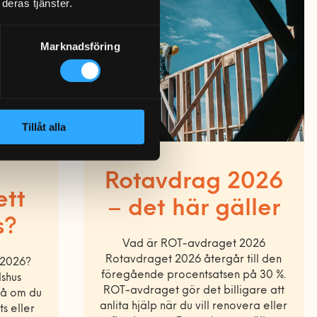
deras tjänster.
Marknadsföring
Tillåt alla
Rotavdrag 2026
ett
– det här gäller
s?
Vad är ROT-avdraget 2026
Rotavdraget 2026 återgår till den
s 2026?
föregående procentsatsen på 30 %.
lshus
ROT-avdraget gör det billigare att
på om du
anlita hjälp när du vill renovera eller
s eller