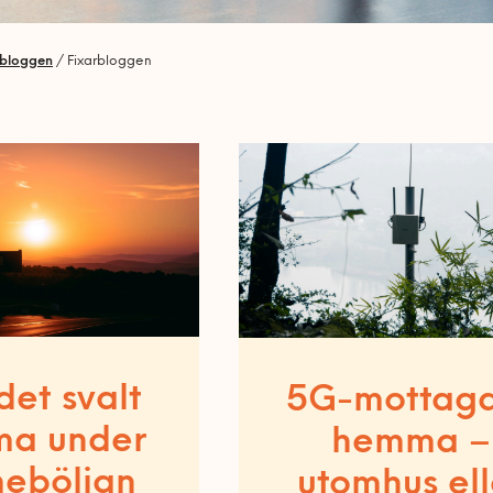
rbloggen
/
Fixarbloggen
det svalt
5G-mottag
a under
hemma –
eböljan
utomhus ell