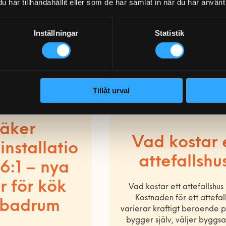
har tillhandahållit eller som de har samlat in när du har använt 
Inställningar
Statistik
Tillåt urval
äker
Vad kostar 
installatio
attefallshu
6:1 – nya
r för kök
Vad kostar ett attefallshu
Kostnaden för ett attefal
 badrum
varierar kraftigt beroende 
bygger själv, väljer byggsat