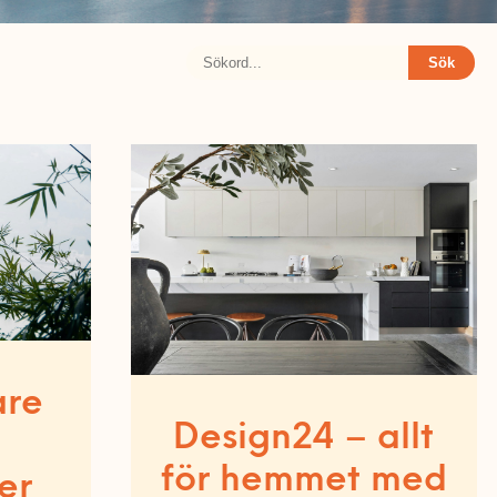
Sök
are
Design24 – allt
för hemmet med
er