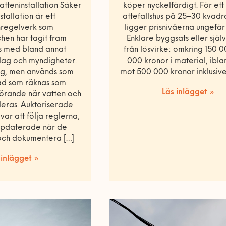
tteninstallation Säker
köper nyckelfärdigt. För ett 
stallation är ett
attefallshus på 25–30 kvad
hregelverk som
ligger prisnivåerna ungefär
hen har tagit fram
Enklare byggsats eller sjä
s med bland annat
från lösvirke: omkring 150
lag och myndigheter.
000 kronor i material, ibl
lag, men används som
mot 500 000 kronor inklusiv
ad som räknas som
Läs inlägget »
förande när vatten och
leras. Auktoriserade
ar att följa reglerna,
uppdaterade när de
och dokumentera […]
 inlägget »