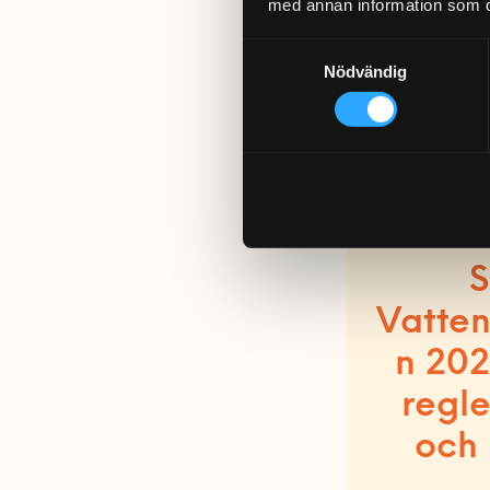
med annan information som du 
Samtyckesval
Nödvändig
S
Vatten
n 202
regle
och