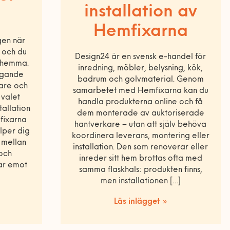
installation av
Hemfixarna
gen när
n och du
Design24 är en svensk e-handel för
g hemma.
inredning, möbler, belysning, kök,
ggande
badrum och golvmaterial. Genom
are och
samarbetet med Hemfixarna kan du
valet
handla produkterna online och få
tallation
dem monterade av auktoriserade
fixarna
hantverkare – utan att själv behöva
älper dig
koordinera leverans, montering eller
n mellan
installation. Den som renoverar eller
och
inreder sitt hem brottas ofta med
ar emot
samma flaskhals: produkten finns,
men installationen […]
Läs inlägget »