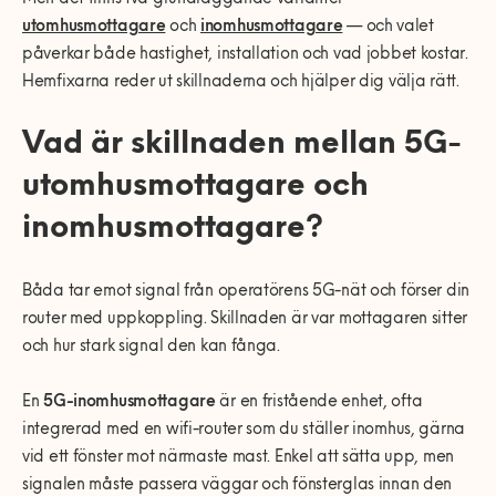
0770-220 720
Vanliga frågor
KEYTO Group
Bolag med faktura
utomhusmottagare
och
inomhusmottagare
— och valet
påverkar både hastighet, installation och vad jobbet kostar.
Var finns vi?
Våra partner
Kundservice
Hemfixarna reder ut skillnaderna och hjälper dig välja rätt.
Våra Fixare
Vad är skillnaden mellan 5G-
Populära tjänster och artiklar
utomhusmottagare och
inomhusmottagare?
Båda tar emot signal från operatörens 5G-nät och förser din
router med uppkoppling. Skillnaden är var mottagaren sitter
och hur stark signal den kan fånga.
En
5G-inomhusmottagare
är en fristående enhet, ofta
integrerad med en wifi-router som du ställer inomhus, gärna
vid ett fönster mot närmaste mast. Enkel att sätta upp, men
signalen måste passera väggar och fönsterglas innan den