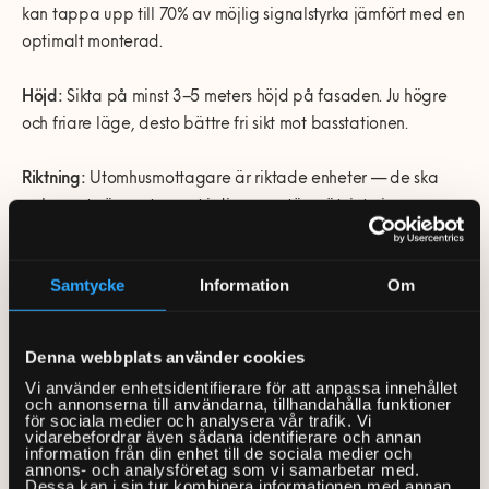
kan tappa upp till 70% av möjlig signalstyrka jämfört med en
optimalt monterad.
Höjd:
Sikta på minst 3–5 meters höjd på fasaden. Ju högre
och friare läge, desto bättre fri sikt mot basstationen.
Riktning:
Utomhusmottagare är riktade enheter — de ska
peka mot närmaste mast i din operatörs nät, inte i en
slumpmässig riktning. En signalmätning på plats är säkrare
än att gissa utifrån täckningskartan.
Samtycke
Information
Om
Hinder:
Träd, hustak och angränsande byggnader dämpar
signalen. Välj en punkt med fri sikt i riktning mot masten.
Denna webbplats använder cookies
Vi använder enhetsidentifierare för att anpassa innehållet
Kabeldragning:
Kabeln från mottagaren in till routern
och annonserna till användarna, tillhandahålla funktioner
för sociala medier och analysera vår trafik. Vi
inomhus ska dras tätt och med ordentlig genomföring i
vidarebefordrar även sådana identifierare och annan
information från din enhet till de sociala medier och
väggen. Ett otätat hål ger fuktproblem och köldbryggor med
annons- och analysföretag som vi samarbetar med.
tiden.
Dessa kan i sin tur kombinera informationen med annan