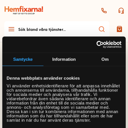
Hemfixarna
/
Anställningsavtal
Samtycke
Information
Om
Teknikhjälp
Anställningsavtal
Denna webbplats använder cookies
Teknikhjälp startsida
Möbelmontering
Vi använder enhetsidentifierare för att anpassa innehållet
och annonserna till användarna, tillhandahålla funktioner
Allmän teknikhjälp
för sociala medier och analysera vår trafik. Vi
Ladda ned anställningsavtalet genom att klicka på
Möbelmontering startsida
Handyman & Vitvaror
vidarebefordrar även sådana identifierare och annan
Antenn och parabol
information från din enhet till de sociala medier och
länken:
annons- och analysföretag som vi samarbetar med.
Arbetsplats
Dessa kan i sin tur kombinera informationen med annan
Handyman & vitvaror
Dator och skrivare
Bygg
information som du har tillhandahållit eller som de har
Bord och stolar
startsida
Anställningsavtal
samlat in när du har använt deras tjänster.
Ljud
Bygg startsida