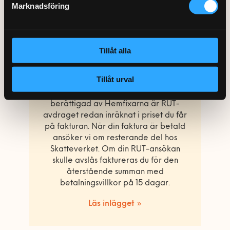
Marknadsföring
Hur gör jag om jag
vill nyttja RUT-
Tillåt alla
avdraget?
Tillåt urval
När du beställer en tjänst som är RUT-
berättigad av Hemfixarna är RUT-
avdraget redan inräknat i priset du får
på fakturan. När din faktura är betald
ansöker vi om resterande del hos
Skatteverket. Om din RUT-ansökan
skulle avslås faktureras du för den
återstående summan med
betalningsvillkor på 15 dagar.
Läs inlägget »