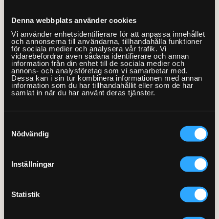
Läs inlägget »
Denna webbplats använder cookies
Vi använder enhetsidentifierare för att anpassa innehållet
och annonserna till användarna, tillhandahålla funktioner
för sociala medier och analysera vår trafik. Vi
vidarebefordrar även sådana identifierare och annan
Hur kontaktar jag
information från din enhet till de sociala medier och
annons- och analysföretag som vi samarbetar med.
kundtjänsten?
Dessa kan i sin tur kombinera informationen med annan
information som du har tillhandahållit eller som de har
samlat in när du har använt deras tjänster.
Kundtjänsten kan nås vardagar 09.00-
20.00 och helger 09.00-18.00 på numret
Samtyckesval
0770 220 720 eller via mail till
Nödvändig
info@hemfixarna.se, alla dagar i veckan.
Kundtjänsten hjälper dig med diverse
frågor angående ditt ärende såsom
Inställningar
fakturering och prissättning.
Läs inlägget »
Statistik