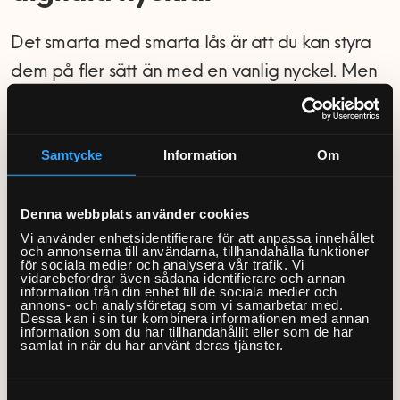
Det smarta med smarta lås är att du kan styra
dem på fler sätt än med en vanlig nyckel. Men
det ställer också krav på att app, koder och
rättigheter är rätt inställda.
Samtycke
Information
Om
Hemfixarna kan hjälpa dig att:
Denna webbplats använder cookies
Vi använder enhetsidentifierare för att anpassa innehållet
– Koppla låset till rätt app och skapa
och annonserna till användarna, tillhandahålla funktioner
för sociala medier och analysera vår trafik. Vi
huvudkonto.
vidarebefordrar även sådana identifierare och annan
information från din enhet till de sociala medier och
– Lägga till användare, koder, taggar eller
annons- och analysföretag som vi samarbetar med.
Dessa kan i sin tur kombinera informationen med annan
digitala nycklar.
information som du har tillhandahållit eller som de har
samlat in när du har använt deras tjänster.
– Ställa in regler för tillfälliga koder, t.ex. för
gäster eller hantverkare.
Samtyckesval