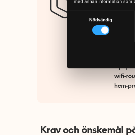
med annan information som du 
själva.
Samtyckesval
Uppdrag
Nödvändig
och erf
Montera
Sätta u
speglar
Hjälpa t
wifi‑rou
hem‑pro
Krav och önskemål på d