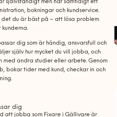
r självständigt men har samtidigt ett
istration, bokningar och kundservice.
 det du är bäst på – att lösa problem
 kunderna.
passar dig som är händig, ansvarsfull och
väljer själv hur mycket du vill jobba, och
 med andra studier eller arbete. Genom
bb, bokar tider med kund, checkar in och
ning.
ssar dig
d att jobba som Fixare i Gällivare är