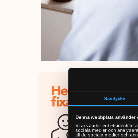
Vad g
Som Fix
Samtycke
Du komm
Denna webbplats använder 
och hjä
Vi använder enhetsidentifierar
sådant 
sociala medier och analysera 
till de sociala medier och a
tidskrä