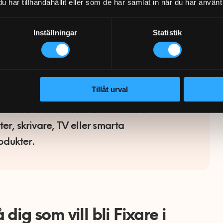
har tillhandahållit eller som de har samlat in när du har använt 
en varierar beroende på din inriktning
Inställningar
Statistik
arenhet, men några vanliga exempel är:
 möbler, garderober och inredning.
pp hyllor, TV, gardinstänger, tavlor och
Tillåt urval
.
ill med teknik – som att installera
ter, skrivare, TV eller smarta
dukter.
ig som vill bli Fixare i