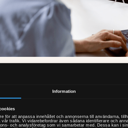
ör en Fixare i Gällivare?
are är du ansiktet utåt mot våra kunder.
Information
er hem till privatpersoner i Gällivare
cookies
lper till med praktiska saker i hemmet –
e för att anpassa innehållet och annonserna till användarna, tillh
som många tycker är krångligt,
vår trafik. Vi vidarebefordrar även sådana identifierare och anna
nnons- och analysföretag som vi samarbetar med. Dessa kan i sin
vande eller helt enkelt inte hinner med