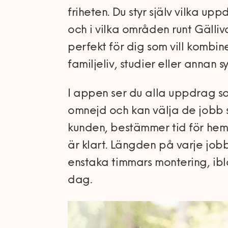
friheten. Du styr själv vilka upp
och i vilka områden runt Gälliv
perfekt för dig som vill kombin
familjeliv, studier eller annan s
I appen ser du alla uppdrag so
omnejd och kan välja de jobb 
kunden, bestämmer tid för he
är klart. Längden på varje job
enstaka timmars montering, i
dag.