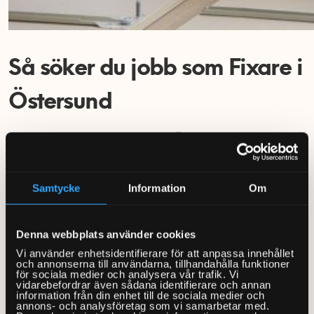
Så söker du jobb som Fixare i
Östersund
Att söka jobb som Fixare i Östersund är enkelt.
Du gör en digital ansökan och väljer test för
den typen av uppdrag du är intresserad av.
Samtycke
Information
Om
Därefter går vi igenom din ansökan och
kontaktar dig om du matchar det vi söker i
Denna webbplats använder cookies
Vi använder enhetsidentifierare för att anpassa innehållet
Östersund just nu.
och annonserna till användarna, tillhandahålla funktioner
för sociala medier och analysera vår trafik. Vi
När du blivit godkänd får du tillgång till appen
vidarebefordrar även sådana identifierare och annan
information från din enhet till de sociala medier och
där alla uppdrag hanteras.
annons- och analysföretag som vi samarbetar med.