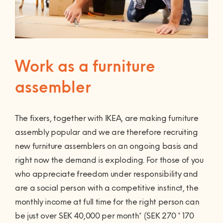
Förvaring
Rörmokare & VVS
Allmän handymanhjälp
Mobil och fast telefoni
Altan och trädäck
Gardinstänger
Akustikpaneler
Bokhyllor
Bad
Elektriker
Nätverk och routers
Bygg-service
Sängar
Borrservice
Garderober
Badrumsmöbler med flera
Smarta hem och
Bastu
Dörrar och fönster
Måleri & Tapetsering
delar
Soffor och fåtöljer
Grillar
Förvaringssystem
Barnsäng och
energioptimering
Work as a furniture
våningssäng
El-service
Golv
Blandare och tvättställ
Utomhusmontering
Robotgräsklippare
Övrig förvaring
Bäddsoffa
Fast pris & offert
Tv och streaming
Större byggjobb
assembler
Sängstommar
Element
Lås
Detektor
Träningsredskap
Fåtölj
Beräkna ditt rum
Offert på större
Sängskåp
Fläktar
Markiser
Dusch
Vitvaror
Schäslong
Om måleritjänsten
byggjobb
Fler tjänster
The fixers, together with IKEA, are making furniture
Laddbox
Stugor och friggebodar
Handdukstork
assembly popular and we are therefore recruiting
Soffa
Kök
Presentkort
Fler tjänster – KEYTO Group
new furniture assemblers on an ongoing basis and
Lampor
Tak
Kommoder, skåp och
Tvättstuga
Om våra tjänster
Köp presentkort
right now the demand is exploding. For those of you
speglar
Speglar med el
Ventilation
who appreciate freedom under responsibility and
Om Hemfixarna
Lös in presentkort
Kundtjänstens öppettider
Varmvattenberedare
Strömbrytare, uttag och
are a social person with a competitive instinct, the
Jobba som Fixare
Allmänna villkor
Fixarbloggen
termostater
VVS-service
monthly income at full time for the right person can
Hantering av personuppgifter
Om oss
Privat med lön
Utomhusinstallationer
be just over SEK 40,000 per month* (SEK 270 * 170
WC