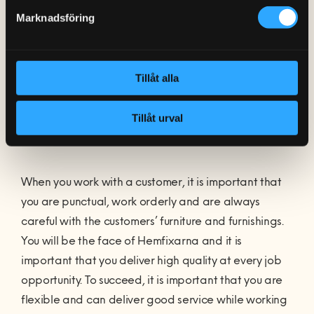
An drawer with 5 drawers SEK 600*
Marknadsföring
Two bookshelves (Billy) SEK 750*
Dining table and 4 chairs SEK 750*
Two PAX wardrobes (incl. Furnishings) SEK 1250*
Tillåt alla
As a Fixer, you are the
Tillåt urval
face outwards
When you work with a customer, it is important that
you are punctual, work orderly and are always
careful with the customers’ furniture and furnishings.
You will be the face of Hemfixarna and it is
important that you deliver high quality at every job
opportunity. To succeed, it is important that you are
flexible and can deliver good service while working