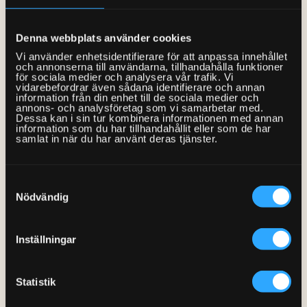
a furniture assembler, you are free to choose when
and where you want to work. You see the
Denna webbplats använder cookies
assignments in our app, call the customer and set a
Vi använder enhetsidentifierare för att anpassa innehållet
time for the home visit, check in / out and go on to
och annonserna till användarna, tillhandahålla funktioner
för sociala medier och analysera vår trafik. Vi
the next customer. Driving license and access to a
vidarebefordrar även sådana identifierare och annan
information från din enhet till de sociala medier och
car is a must and in the app you control which
annons- och analysföretag som vi samarbetar med.
Dessa kan i sin tur kombinera informationen med annan
municipalities you want to take assignments in.
information som du har tillhandahållit eller som de har
samlat in när du har använt deras tjänster.
The compensation model is fair and is based on the
time required on current furniture with a guideline
Samtyckesval
salary of SEK 250/ hour*. Travel to and from the
Nödvändig
customer and removal of the packaging is always
included in the fixed compensation. Examples of
Inställningar
compensation:
Statistik
Approximate compensations: