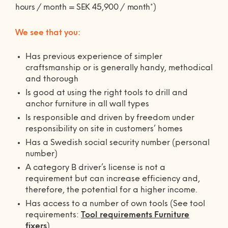
0770-220 720
hours / month = SEK 45,900 / month*)
Vanliga frågor
KEYTO Group
Bolag med faktura
Var finns vi?
Våra partner
We see that you:
Kundservice
Våra Fixare
Has previous experience of simpler
Populära tjänster och artiklar
craftsmanship or is generally handy, methodical
and thorough
Is good at using the right tools to drill and
anchor furniture in all wall types
Is responsible and driven by freedom under
responsibility on site in customers’ homes
Has a Swedish social security number (personal
number)
A category B driver’s license is not a
requirement but can increase efficiency and,
therefore, the potential for a higher income.
Has access to a number of own tools (See tool
requirements:
Tool requirements Furniture
fixers
)