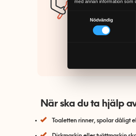
25 000 
med annan information som du 
slutför
Samtyckesval
Nödvändig
Fixaren
certifi
gör att
försäkr
Ring 07
När ska du ta hjälp a
Toaletten rinner, spolar dåligt e