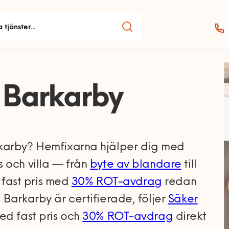
 Barkarby
rkarby? Hemfixarna hjälper dig med
 och villa — från
byte av blandare
till
l fast pris med
30% ROT-avdrag
redan
 Barkarby är certifierade, följer
Säker
ed fast pris och
30% ROT-avdrag
direkt