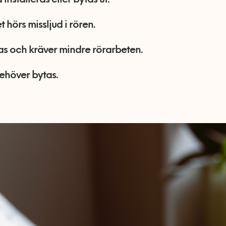
installeras eller bytas ut.
 hörs missljud i rören.
s och kräver mindre rörarbeten.
ehöver bytas.