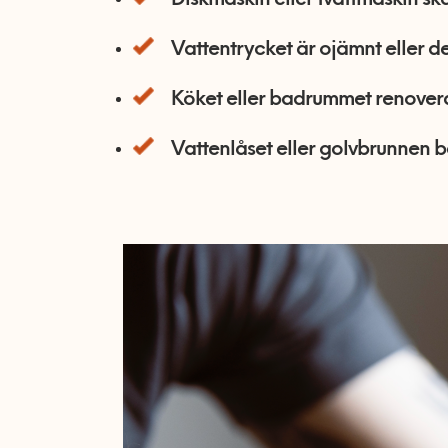
Diskmaskin eller tvättmaskin ska 
Vattentrycket är ojämnt eller det
Köket eller badrummet renovera
Vattenlåset eller golvbrunnen b