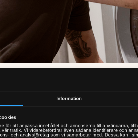
r Hemfixarna i Barkarby?
Information
rna är rikstäckande och har kapacitet
a in dig på en tid som passar dig – även
cookies
lar och helger.
e för att anpassa innehållet och annonserna till användarna, tillh
pilot
har Hemfixarna
4,6 av 5
från över
vår trafik. Vi vidarebefordrar även sådana identifierare och anna
nnons- och analysföretag som vi samarbetar med. Dessa kan i sin