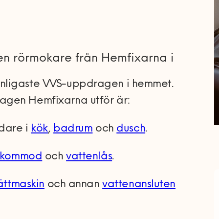
 en rörmokare från Hemfixarna i
nligaste VVS-uppdragen i hemmet.
agen Hemfixarna utför är:
ndare i
kök
,
badrum
och
dusch
.
kommod
och
vattenlås
.
ättmaskin
och annan
vattenansluten