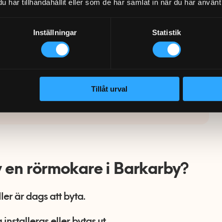
recensioner med hundratusentals
har tillhandahållit eller som de har samlat in när du har använt 
da uppdrag i hela Sverige.
Inställningar
Statistik
 som kommer hem till dig i Barkarby är
erad och följer
Säker Vatten 2026:1
, vilket
 arbetet håller även mot
ingsbolagets krav.
Tillåt urval
70-220 720 eller bli kontaktad idag!
v en rörmokare i Barkarby?
ller är dags att byta.