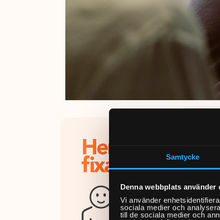
Varfö
Samtycke
Hemfixa
att bok
Denna webbplats använder 
på kväl
Vi använder enhetsidentifierar
På
Trust
sociala medier och analysera 
till de sociala medier och a