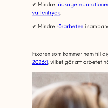
✔ Mindre
läckagereparatione
vattentryck
.
✔ Mindre
rörarbeten
i samband
Fixaren som kommer hem till dig
2026:1
, vilket gör att arbetet 