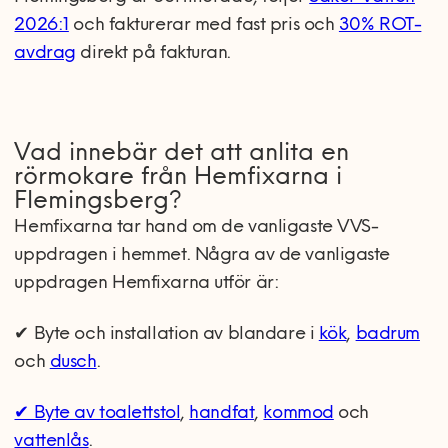
2026:1
och fakturerar med fast pris och
30% ROT-
avdrag
direkt på fakturan.
Vad innebär det att anlita en
rörmokare från Hemfixarna i
Flemingsberg?
Hemfixarna tar hand om de vanligaste VVS-
uppdragen i hemmet. Några av de vanligaste
uppdragen Hemfixarna utför är:
✔ Byte och installation av blandare i
kök
,
badrum
och
dusch
.
✔ Byte av toalettstol
,
handfat
,
kommod
och
vattenlås
.