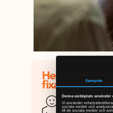
Varfö
Samtycke
Hemfixa
att bok
Denna webbplats använder 
på kväl
Vi använder enhetsidentifierar
På
Trust
sociala medier och analysera 
till de sociala medier och a