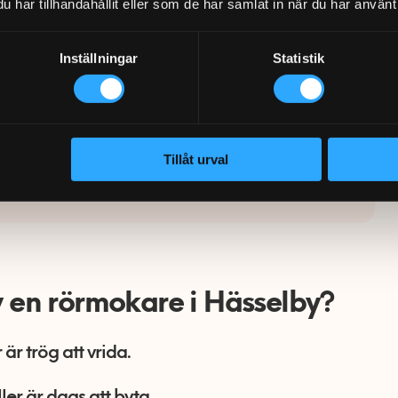
recensioner med hundratusentals
har tillhandahållit eller som de har samlat in när du har använt 
da uppdrag i hela Sverige.
Inställningar
Statistik
 som kommer hem till dig i Hässelby är
erad och följer
Säker Vatten 2026:1
, vilket
 arbetet håller även mot
ingsbolagets krav.
Tillåt urval
70-220 720 eller bli kontaktad idag!
v en rörmokare i Hässelby?
är trög att vrida.