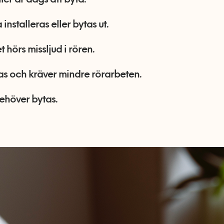
ller är dags att byta.
installeras eller bytas ut.
 hörs missljud i rören.
s och kräver mindre rörarbeten.
ehöver bytas.