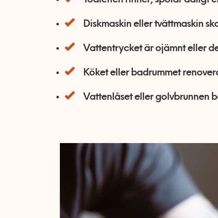
Toaletten rinner, spolar dåligt e
Diskmaskin eller tvättmaskin ska 
Vattentrycket är ojämnt eller det
Köket eller badrummet renovera
Vattenlåset eller golvbrunnen b