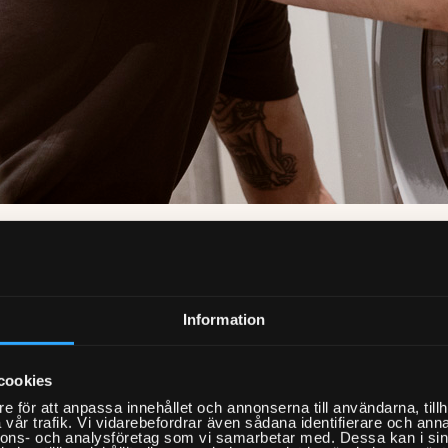
r Hemfixarna i Hässelby?
Information
rna är rikstäckande och har kapacitet
a in dig på en tid som passar dig – även
cookies
lar och helger.
e för att anpassa innehållet och annonserna till användarna, tillh
pilot
har Hemfixarna
4,6 av 5
från över
vår trafik. Vi vidarebefordrar även sådana identifierare och anna
nnons- och analysföretag som vi samarbetar med. Dessa kan i sin