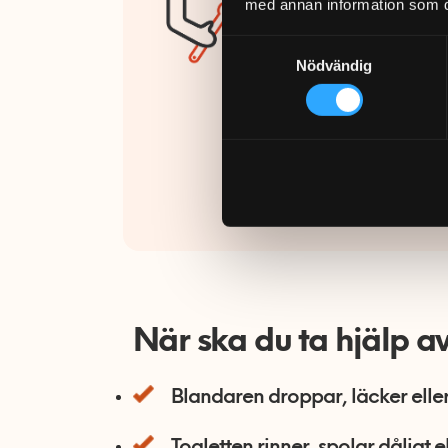
25 000 
med annan information som du 
slutför
Samtyckesval
Nödvändig
Fixaren
certifi
gör att
försäkr
Ring 07
När ska du ta hjälp a
Blandaren droppar, läcker eller 