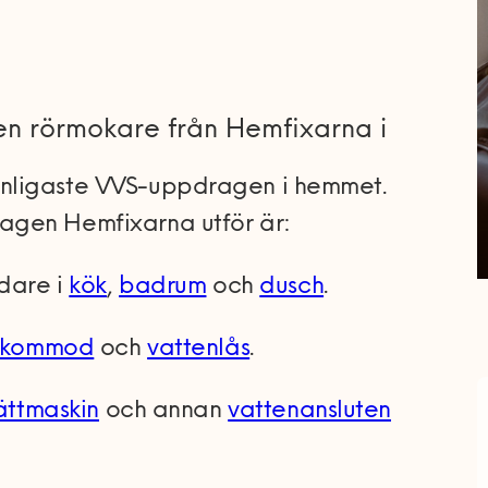
 en rörmokare från Hemfixarna i
nligaste VVS-uppdragen i hemmet.
agen Hemfixarna utför är:
ndare i
kök
,
badrum
och
dusch
.
kommod
och
vattenlås
.
ättmaskin
och annan
vattenansluten