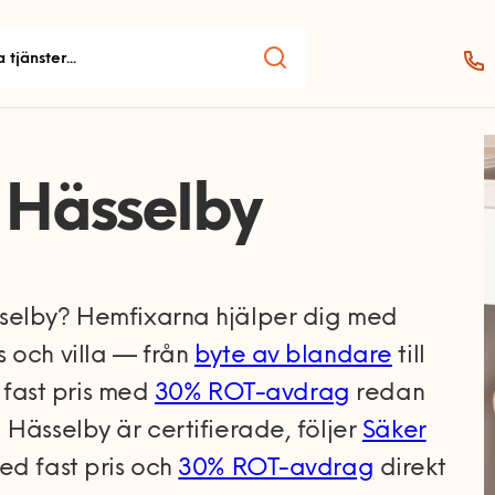
 Hässelby
sselby? Hemfixarna hjälper dig med
 och villa — från
byte av blandare
till
l fast pris med
30% ROT-avdrag
redan
 Hässelby är certifierade, följer
Säker
ed fast pris och
30% ROT-avdrag
direkt