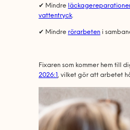
✔ Mindre
läckagereparatione
vattentryck
.
✔ Mindre
rörarbeten
i samband
Fixaren som kommer hem till dig
2026:1
, vilket gör att arbetet 