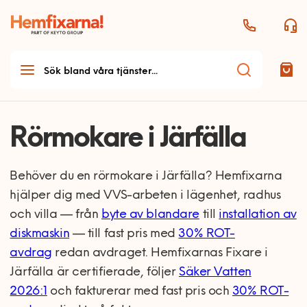
Rörmokare i Järfälla
Behöver du en rörmokare i Järfälla? Hemfixarna
hjälper dig med VVS-arbeten i lägenhet, radhus
och villa — från
byte av blandare
till
installation av
diskmaskin
— till fast pris med
30% ROT-
avdrag
redan avdraget. Hemfixarnas Fixare i
Järfälla är certifierade, följer
Säker Vatten
2026:1
och fakturerar med fast pris och
30% ROT-