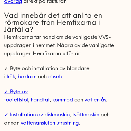
avdrag
direkt på fakturan.
Vad innebär det att anlita en
rörmokare från Hemfixarna i
Järfälla?
Hemfixarna tar hand om de vanligaste VVS-
uppdragen i hemmet. Några av de vanligaste
uppdragen Hemfixarna utför är:
✓ Byte och installation av blandare
i
kök
,
badrum
och
dusch
.
✓
Byte av
toalettstol
,
handfat
,
kommod
och
vattenlås
.
✓
Installation av diskmaskin
,
tvättmaskin
och
annan
vattenansluten utrustning
.