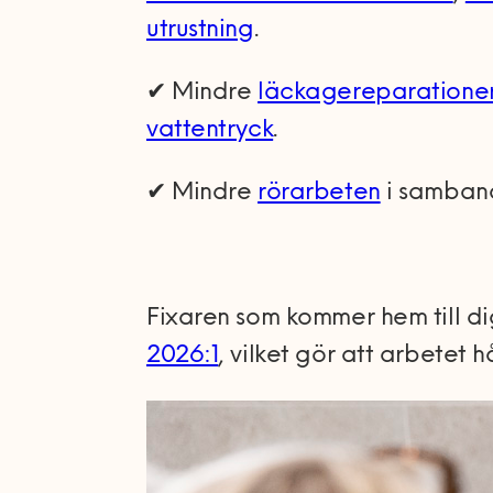
utrustning
.
✔ Mindre
läckagereparatione
vattentryck
.
✔ Mindre
rörarbeten
i samband
Fixaren som kommer hem till dig
2026:1
, vilket gör att arbetet 