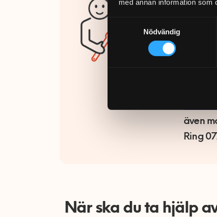
med annan information som du 
på kväl
Samtyckesval
På
Trust
Nödvändig
25 000 
slutför
Fixaren
Midsomm
Säker V
även mo
Ring 07
När ska du ta hjälp a