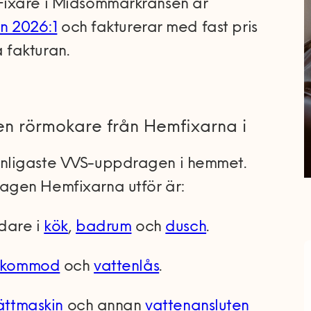
Fixare i Midsommarkransen är
n 2026:1
och fakturerar med fast pris
 fakturan.
 en rörmokare från Hemfixarna i
nligaste VVS-uppdragen i hemmet.
agen Hemfixarna utför är:
ndare i
kök
,
badrum
och
dusch
.
kommod
och
vattenlås
.
ättmaskin
och annan
vattenansluten