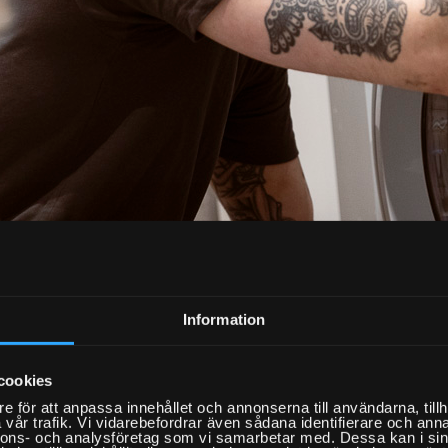
Information
r Hemfixarna i
ommarkransen?
cookies
e för att anpassa innehållet och annonserna till användarna, tillh
rna är rikstäckande och har kapacitet
vår trafik. Vi vidarebefordrar även sådana identifierare och anna
nnons- och analysföretag som vi samarbetar med. Dessa kan i sin
a in dig på en tid som passar dig – även