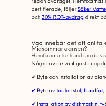
redan avdraget. Hemfixarnas 
certifierade, följer
Säker Vatte
och
30% ROT-avdrag
direkt på
Vad innebär det att anlita
Midsommarkransen?
Hemfixarna tar hand om de va
Några av de vanligaste uppdr
✔ Byte och installation av bla
✔ Byte av toalettstol
,
handfat
,
✔ Installation av diskmaskin
,
tv