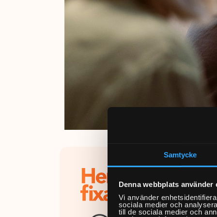
Samtycke
Varfö
Mids
Denna webbplats använder 
Vi använder enhetsidentifierar
Hemfixa
sociala medier och analysera 
till de sociala medier och a
att bok