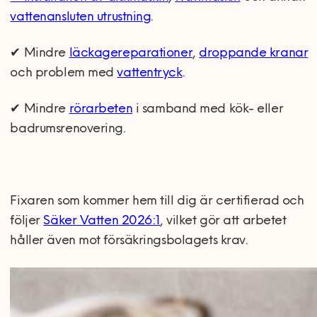
vattenansluten utrustning
.
✔ Mindre
läckagereparationer
,
droppande kranar
och problem med
vattentryck
.
✔ Mindre
rörarbeten
i samband med kök- eller
badrumsrenovering.
Fixaren som kommer hem till dig är certifierad och
följer
Säker Vatten 2026:1
, vilket gör att arbetet
håller även mot försäkringsbolagets krav.