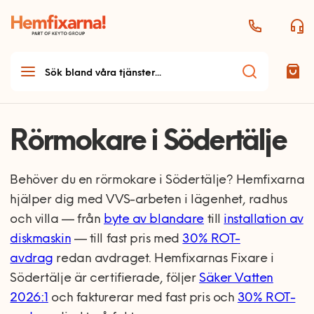
Rörmokare i Södertälje
Behöver du en rörmokare i Södertälje? Hemfixarna
hjälper dig med VVS-arbeten i lägenhet, radhus
och villa — från
byte av blandare
till
installation av
diskmaskin
— till fast pris med
30% ROT-
avdrag
redan avdraget. Hemfixarnas Fixare i
Södertälje är certifierade, följer
Säker Vatten
2026:1
och fakturerar med fast pris och
30% ROT-