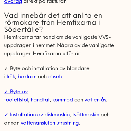
avdrag
direkt på fakturan.
Vad innebär det att anlita en
rörmokare från Hemfixarna i
Södertälje?
Hemfixarna tar hand om de vanligaste VVS-
uppdragen i hemmet. Några av de vanligaste
uppdragen Hemfixarna utför är:
✓ Byte och installation av blandare
i
kök
,
badrum
och
dusch
.
✓
Byte av
toalettstol
,
handfat
,
kommod
och
vattenlås
.
✓
Installation av diskmaskin
,
tvättmaskin
och
annan
vattenansluten utrustning
.