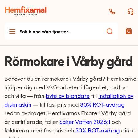
Rörmokare i Vårby gård
Behöver du en rörmokare i Vårby gård? Hemfixarna
hjälper dig med VVS-arbeten i lägenhet, radhus
och villa — från
byte av blandare
till
installation av
diskmaskin
— till fast pris med
30% ROT-avdrag
redan avdraget. Hemfixarnas Fixare i Vårby gård
är certifierade, följer
Säker Vatten 2026:1
och
fakturerar med fast pris och
30% ROT-avdrag
direkt