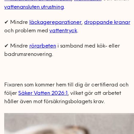
vattenansluten utrustning
.
✔ Mindre
läckagereparationer
,
droppande kranar
och problem med
vattentryck
.
✔ Mindre
rörarbeten
i samband med kök- eller
badrumsrenovering.
Fixaren som kommer hem till dig är certifierad och
följer
Säker Vatten 2026:1
, vilket gör att arbetet
håller även mot försäkringsbolagets krav.