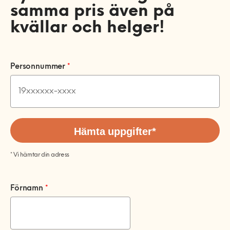
Förvaring
Rörmokare & VVS
Allmän handymanhjälp
samma pris även på
Mobil och fast telefoni
Altan och trädäck
Gardinstänger
Akustikpaneler
Bokhyllor
kvällar och helger!
Bad
Elektriker
Nätverk och routers
Bygg-service
Sängar
Borrservice
Garderober
Badrumsmöbler med flera
Smarta hem och
Bastu
Dörrar och fönster
Måleri & Tapetsering
delar
Soffor och fåtöljer
Grillar
Förvaringssystem
Barnsäng och
*
energioptimering
Personnummer
*
*
våningssäng
El-service
Golv
Blandare och tvättställ
Utomhusmontering
Robotgräsklippare
Övrig förvaring
Bäddsoffa
T
Fast pris & offert
Tv och streaming
Större byggjobb
e
Sängstommar
Element
Lås
Detektor
Träningsredskap
Fåtölj
l
Beräkna ditt rum
Offert på större
e
Sängskåp
Fläktar
Markiser
Dusch
Vitvaror
Schäslong
f
Om måleritjänsten
byggjobb
Fler tjänster
Hämta uppgifter*
o
Laddbox
Stugor och friggebodar
Handdukstork
Soffa
Kök
n
Presentkort
Fler tjänster – KEYTO Group
Lampor
Tak
Kommoder, skåp och
Tvättstuga
Om våra tjänster
Köp presentkort
speglar
Speglar med el
Ventilation
Om Hemfixarna
Lös in presentkort
Kundtjänstens öppettider
Varmvattenberedare
Förnamn
*
Strömbrytare, uttag och
Jobba som Fixare
Allmänna villkor
Fixarbloggen
termostater
VVS-service
Hantering av personuppgifter
Om oss
Privat med lön
Utomhusinstallationer
WC