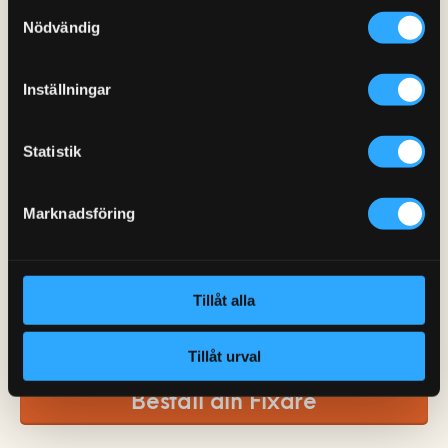
Samtyckesval
Nödvändig
Inställningar
Statistik
Marknadsföring
Jag godkänner att ta emot personliga erbjudanden
baserade på min information.
Tillåt alla
När du skickar in/beställer godkänner du våra
allmänna villkor
och vår
integritetspolicy
.
Tillåt urval
Beställ din Fixare