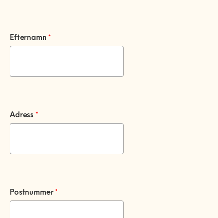
0770-220 720
Vanliga frågor
KEYTO Group
Bolag med faktura
Var finns vi?
Våra partner
Kundservice
Efternamn
*
Våra Fixare
Populära tjänster och artiklar
Adress
*
Postnummer
*