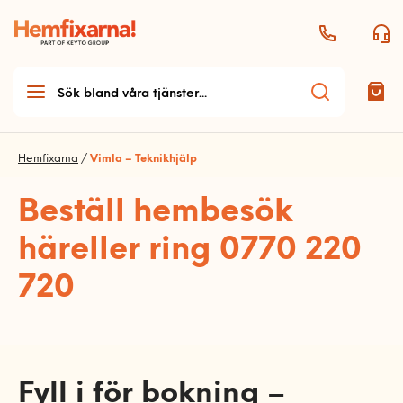
Hemfixarna
/
Vimla – Teknikhjälp
Beställ hembesök
Teknikhjälp
här
eller ring 0770 220
Teknikhjälp startsida
Möbelmontering
720
Allmän teknikhjälp
Möbelmontering startsida
Handyman & Vitvaror
Antenn och parabol
Arbetsplats
Handyman & vitvaror
Dator och skrivare
Bygg
Bord och stolar
startsida
Fyll i för bokning –
Ljud
Bygg startsida