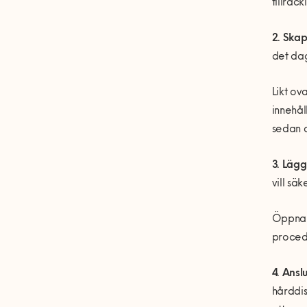
tillräc
2. Ska
det da
Likt ov
innehål
sedan 
3. Lägg
vill sä
Öppna 
procedu
4. Ansl
hårddis