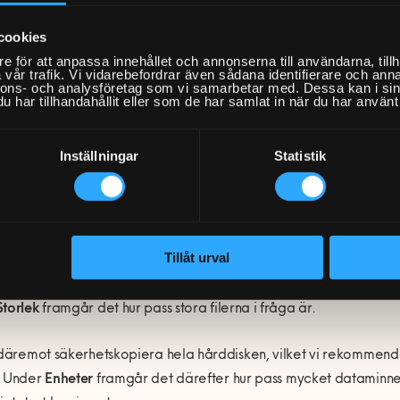
cookies
e för att anpassa innehållet och annonserna till användarna, tillh
säkerhetskopierar du dina filer til
vår trafik. Vi vidarebefordrar även sådana identifierare och anna
nnons- och analysföretag som vi samarbetar med. Dessa kan i sin
har tillhandahållit eller som de har samlat in när du har använt 
ns en mängd olika sätt att säkerhetskopiera din data. Bland annat
k. Nedan tänkte vi redogöra för hur du går tillväga för att säke
Inställningar
Statistik
tivet:
reda på hur mycket lagringsutrymme som behövs –
Beroende på hu
ken på dessa, kommer behovet av lagringsutrymme variera.
Tillåt urval
nbart vill säkerhetskopiera enstaka filer kan du enkelt
högerkli
Storlek
framgår det hur pass stora filerna i fråga är.
 däremot säkerhetskopiera hela hårddisken, vilket vi rekommende
. Under
Enheter
framgår det därefter hur pass mycket dataminne fi