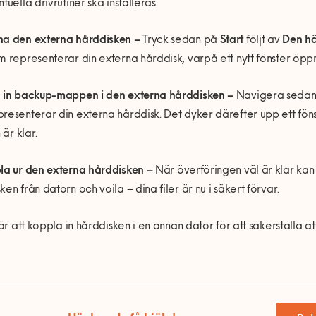
tuella drivrutiner ska installeras.
na den externa hårddisken –
Tryck sedan på
Start
följt av
Den hä
m representerar din externa hårddisk, varpå ett nytt fönster öpp
g in backup-mappen i den externa hårddisken –
Navigera sedan 
resenterar din externa hårddisk. Det dyker därefter upp ett fön
n är klar.
la ur den externa hårddisken –
När överföringen väl är klar kan 
ken från datorn och voila – dina filer är nu i säkert förvar.
s är att koppla in hårddisken i en annan dator för att säkerställa at