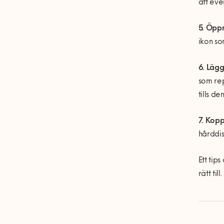
att even
5. Öpp
ikon so
6. Läg
som rep
tills de
7. Kopp
hårddis
Ett tip
rätt till.