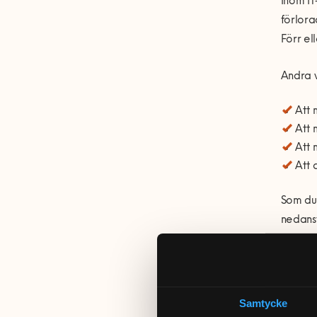
Inom IT
förlora
Förr el
Andra v
Att 
Att 
Att 
Att 
Som du 
nedanst
Samtycke