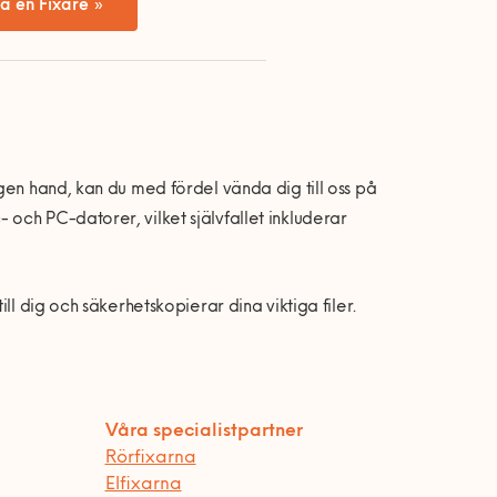
a en Fixare »
gen hand, kan du med fördel vända dig till oss på
och PC-datorer, vilket självfallet inkluderar
ll dig och säkerhetskopierar dina viktiga filer.
Våra specialistpartner
Rörfixarna
Elfixarna