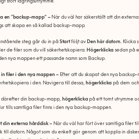
kligt stort lagringsutrymme.
pa en ”backup-mapp” –
När du väl har säkerställt att din externa 
gs att skapa en så kallad backup-mapp.
anstående steg går du in på
Start
följt av
Den här datorn.
Klicka 
ler de filer som du vill säkerhetskopiera.
Högerklicka
sedan på e
den nya mappen ett passande namn som Backup.
 in filer i den nya mappen –
Efter att du skapat den nya backup-
kerhetskopiera i den. Navigera till dessa,
högerklicka
på dem och 
därefter din backup-mapp,
högerklicka
på ett tomt utrymme oc
r tills samtliga filer finns i den nya backup-mappen.
ut din externa hårddisk –
När du väl har fört över samtliga filer t
k till datorn. Något som du enkelt gör genom att koppla in disk