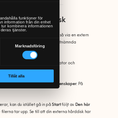
andahålla funktioner för
l en extern hårddisk
n information från din enhet
 tur kombinera informationen
deras tjänster.
 kan det ske via molnet eller också via en extern
rhetskopiera dina filer med det sistnämnda
Marknadsföring
r många filer som finns på din dator och
Tillåt alla
cka
på dessa och sedan välja
Egenskaper
. På
rar, kan du istället gå in på
Start
följt av
Den här
lerna tar upp. Se till att din externa hårddisk har