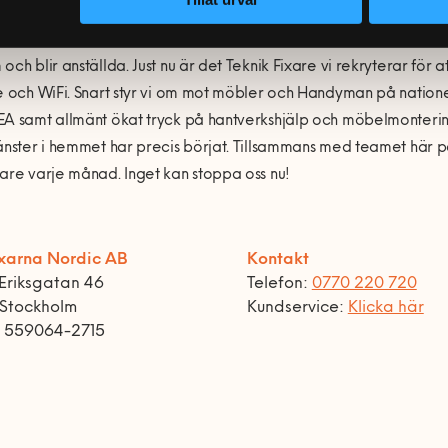
 Fixare och vi strävar efter att hitta harmonin mellan uppdrag oc
råden. Med vår unika modell hittar vi och testar vi av närmare
och blir anställda. Just nu är det Teknik Fixare vi rekryterar för
e och WiFi. Snart styr vi om mot möbler och Handyman på nationell 
A samt allmänt ökat tryck på hantverkshjälp och möbelmontering.
änster i hemmet har precis börjat. Tillsammans med teamet här
are varje månad. Inget kan stoppa oss nu!
xarna Nordic AB
Kontakt
Eriksgatan 46
Telefon:
0770 220 720
 Stockholm
Kundservice:
Klicka här
r 559064-2715