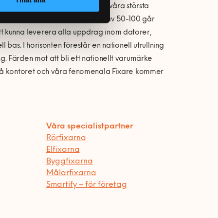
h Fixare. Rekryteringen är en av våra största
 500 nya Fixare varje månad varav 50-100 går
 att kunna leverera alla uppdrag inom datorer,
bas. I horisonten förestår en nationell utrullning
 Färden mot att bli ett nationellt varumärke
 på kontoret och våra fenomenala Fixare kommer
Våra specialistpartner
Rörfixarna
Elfixarna
Byggfixarna
Målarfixarna
Smartify – för företag