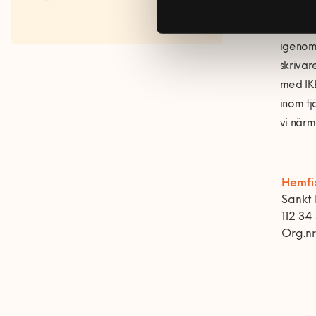
Våra Fixare
antalet
fokusom
Populära tjänster och artiklar
igenom 
skrivar
med IKE
inom tj
vi närm
Hemfi
Sankt 
112 34
Org.n