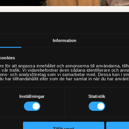
rbloggen
/
Fixarbloggen
/
Hemfixarna fortsätter växa!
emfixarna fort
Information
cookies
e för att anpassa innehållet och annonserna till användarna, tillh
vår trafik. Vi vidarebefordrar även sådana identifierare och anna
a Louise, Denise och Tuva! Jättekul att ni kommer till oss i denn
nnons- och analysföretag som vi samarbetar med. Dessa kan i sin
har tillhandahållit eller som de har samlat in när du har använt 
ixare och uppdrag. Hos oss kommer ni utveckla och utvecklas när 
ra öset här är fantastiskt och energigivande utan även att möta u
a våra genuina Fixare och få ynnesten att ta emot all positiv fe
Inställningar
Statistik
 eller får tips av en tidigare kund är varje kundmöte lika viktigt 
den kommer ni skolas in i kundservice långt över standard.
rna fortsätter att växa med tvåsiffriga tillväxttal på månadsbas
Tillåt urval