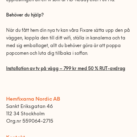
upplösningen än en tv som är HD-Ready eller Full Hd.
Behöver du hjälp?
När du fått hem din nya tv kan våra Fixare sätta upp den på
väggen, koppla den till ditt wifi, ställa in kanalerna och ta
med sig emballaget, allt du behöver göra är att poppa
popcornen och luta dig tillbaka i soffan.
Installation av tv på vägg – 799 kr med 50 % RUT-avdrag
Hemfixarna Nordic AB
Sankt Eriksgatan 46
112 34 Stockholm
Org.nr 559064-2715