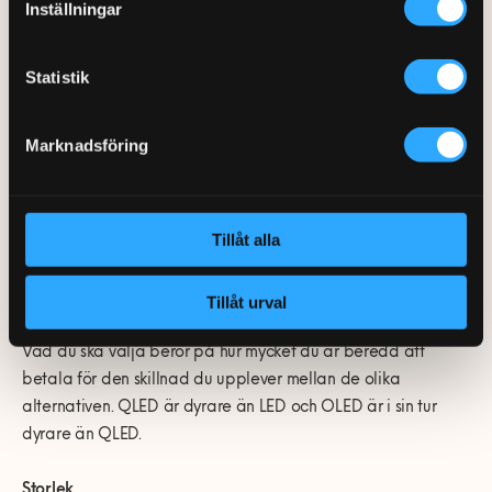
Inställningar
och är helt enkelt bildskärmens belysningsteknik. Så gott som
alla tv-apparater idag är LED.
Statistik
QLED
är en teknik utvecklad av Samsung där Q står för
Quantum dot, eller kvantpunkt på svenska. QLED är kort och
Marknadsföring
gott en förbättring av den vanliga LED tekniken som ger
större färgrikedom och högre ljusstyrka.
Tillåt alla
OLED
O står för Organic och en OLED tv har inget
bakgrundsljus utan använder istället de individuella
bildpunkterna. Tekniken ger en knivskarp bild.
Tillåt urval
Vad du ska välja beror på hur mycket du är beredd att
betala för den skillnad du upplever mellan de olika
alternativen. QLED är dyrare än LED och OLED är i sin tur
dyrare än QLED.
Storlek