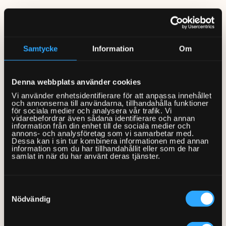
Smart-tv:n styrs med hjälp av olika appar, liknande de du
har på din mobiltelefon. Varje streamingtjänst t.ex. Netflix,
Cmore, SVT Play osv. har en egen app. Olika operativsystem i
Samtycke
Information
Om
olika tv-apparater påverkar vilka appar du kan ladda ner.
Du behöver alltså ha koll på vilka tjänster du kommer att vilja
Denna webbplats använder cookies
använda innan du väljer tv.
Vi använder enhetsidentifierare för att anpassa innehållet
och annonserna till användarna, tillhandahålla funktioner
för sociala medier och analysera vår trafik. Vi
Det går att använda streamingtjänster utan en smart-tv men
vidarebefordrar även sådana identifierare och annan
du behöver då en mediaspelare som Apple TV eller
information från din enhet till de sociala medier och
annons- och analysföretag som vi samarbetar med.
Chromecast.
Dessa kan i sin tur kombinera informationen med annan
information som du har tillhandahållit eller som de har
samlat in när du har använt deras tjänster.
LED, QLED, och OLED
Samtyckesval
I tv-världen råder ingen brist på mystiska förkortningar, men
Nödvändig
det är inte riktigt så svårt som det låter.
LED
står för Light-Emitting Diode, eller lysdiod på svenska