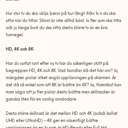
Hur stor tv du ska välja beror på hur långt ifrån tv:n du ska
sitta när du tittar. Störst är inte alltid bäst. Ju fler som ska titta
och ju länge bort du ska sitta desto större tv är en bra
tumregel.
HD, 4K och 8K
Har du surfat runt efter ny tv har du säkerligen stött på
begreppen HD, 4K och 8K. Vad handlar då det här om? Jo,
mängden pixlar vilket avgör upplösningen på skärmen. Är
det då så enkel som att 8K är bättre än 4K? Ja, förenklat kan
man säga att ju fler pixlar desto bättre men skillnaden är
ganska liten för en vanlig användare.
Desto större skillnad är det mellan HD och 4K (också kallat
UHD eller UltraHD) – 4K ger en väsentligt bättre