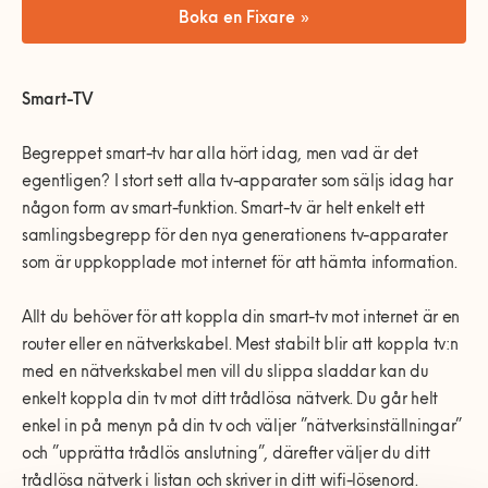
0770-220 720
Vanliga frågor
KEYTO Group
Bolag med faktura
Boka en Fixare »
Var finns vi?
Våra partner
Kundservice
Smart-TV
Våra Fixare
Populära tjänster och artiklar
Begreppet smart-tv har alla hört idag, men vad är det
egentligen? I stort sett alla tv-apparater som säljs idag har
någon form av smart-funktion. Smart-tv är helt enkelt ett
samlingsbegrepp för den nya generationens tv-apparater
som är uppkopplade mot internet för att hämta information.
Allt du behöver för att koppla din smart-tv mot internet är en
router eller en nätverkskabel. Mest stabilt blir att koppla tv:n
med en nätverkskabel men vill du slippa sladdar kan du
enkelt koppla din tv mot ditt trådlösa nätverk. Du går helt
enkel in på menyn på din tv och väljer ”nätverksinställningar”
och ”upprätta trådlös anslutning”, därefter väljer du ditt
trådlösa nätverk i listan och skriver in ditt wifi-lösenord.