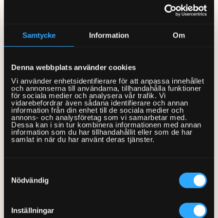
0770-220 720
Vanliga frågor
KEYTO Group
Bolag med faktura
måleriarbeten inomhus. Tillsammans med en av Sveriges
ledande färgfackhandlare och en av våra befintliga
Var finns vi?
Våra partner
Kundservice
Samtycke
Information
Om
byggvarupartners kommer måleriarbete säljas tillsammans
Våra Fixare
med färg, penslar mm både på hemsidor och i butikerna.
Ännu en gång bryter Hemfixarna ny mark genom att
Populära tjänster och artiklar
Denna webbplats använder cookies
digitalisera ännu en köpresa, denna gång inom
Vi använder enhetsidentifierare för att anpassa innehållet
måleriarbeten. Måleri blir vår fjärde tjänst inom
och annonserna till användarna, tillhandahålla funktioner
för sociala medier och analysera vår trafik. Vi
snabbväxande affärsområdet Bygg med Bygg, EL och VVS
vidarebefordrar även sådana identifierare och annan
som lanserades sommaren 2022.
information från din enhet till de sociala medier och
annons- och analysföretag som vi samarbetar med.
Dessa kan i sin tur kombinera informationen med annan
information som du har tillhandahållit eller som de har
Beräkningsmotorn har vi byggt själva med hjälp av Magnus
samlat in när du har använt deras tjänster.
som har ett liv inom måleri, på slutet som konsult och
besiktningsman. Att med de rätta frågorna, eller snarare de
Samtyckesval
rätta definitionerna på frågorna, besvarade av en lekman
Nödvändig
kunna räkna ut priset på att renovera ett rum är omöjligt sa
många. Men vi tillsammans med vår konsult gjorde det. Först
i form av en Excell som Antonio på vår webbyrå Afonso
Inställningar