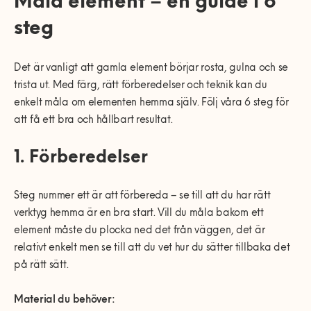
Måla element – en guide i 6
0770-220 720
Vanliga frågor
KEYTO Group
Bolag med faktura
steg
Var finns vi?
Våra partner
Kundservice
Våra Fixare
Det är vanligt att gamla element börjar rosta, gulna och se
trista ut. Med färg, rätt förberedelser och teknik kan du
Populära tjänster och artiklar
enkelt måla om elementen hemma själv. Följ våra 6 steg för
att få ett bra och hållbart resultat.
1. Förberedelser
Steg nummer ett är att förbereda – se till att du har rätt
verktyg hemma är en bra start. Vill du måla bakom ett
element måste du plocka ned det från väggen, det är
relativt enkelt men se till att du vet hur du sätter tillbaka det
på rätt sätt.
Material du behöver: