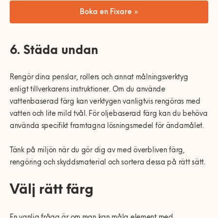
Boka en Fixare »
6. Städa undan
Rengör dina penslar, rollers och annat målningsverktyg
enligt tillverkarens instruktioner. Om du använde
vattenbaserad färg kan verktygen vanligtvis rengöras med
vatten och lite mild tvål. För oljebaserad färg kan du behöva
använda specifikt framtagna lösningsmedel för ändamålet.
Tänk på miljön när du gör dig av med överbliven färg,
rengöring och skyddsmaterial och sortera dessa på rätt sätt.
Välj rätt färg
En vanlig fråga är om man kan måla element med