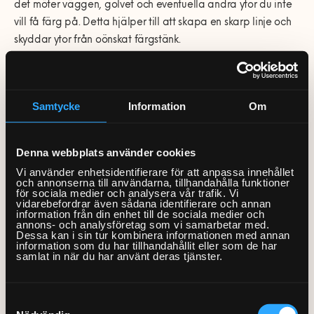
det möter väggen, golvet och eventuella andra ytor du inte
vill få färg på. Detta hjälper till att skapa en skarp linje och
skyddar ytor från oönskat färgstänk.
Lägg ut täckplast på golvet under och runt elementet. Detta
fångar upp färgdroppar och underlättar städningen efteråt.
Samtycke
Information
Om
Hemfixarna finns vid behov av målning av element!
Denna webbplats använder cookies
Vi använder enhetsidentifierare för att anpassa innehållet
Boka en Fixare »
och annonserna till användarna, tillhandahålla funktioner
för sociala medier och analysera vår trafik. Vi
vidarebefordrar även sådana identifierare och annan
information från din enhet till de sociala medier och
annons- och analysföretag som vi samarbetar med.
4. Dags för målning
Dessa kan i sin tur kombinera informationen med annan
information som du har tillhandahållit eller som de har
samlat in när du har använt deras tjänster.
Använd en värmetålig färg som är speciellt framtagen för
användning på element. En pensel är bra för att komma åt i
Samtyckesval
svåråtkomliga områden och detaljer, medan en roller kan