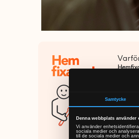
Varfö
Hemfixa
att bok
på kväl
På
Trust
Samtycke
25 000 
slutför
Denna webbplats använder 
Vi använder enhetsidentifierar
Fixaren
sociala medier och analysera 
till de sociala medier och a
certifi