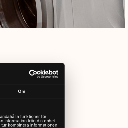
Om
andahålla funktioner för
n information från din enhet
 tur kombinera informationen