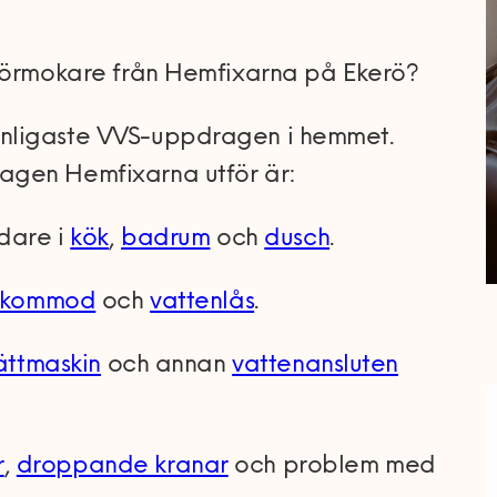
 rörmokare från Hemfixarna på Ekerö?
nligaste VVS-uppdragen i hemmet.
agen Hemfixarna utför är:
ndare i
kök
,
badrum
och
dusch
.
kommod
och
vattenlås
.
ättmaskin
och annan
vattenansluten
r
,
droppande kranar
och problem med