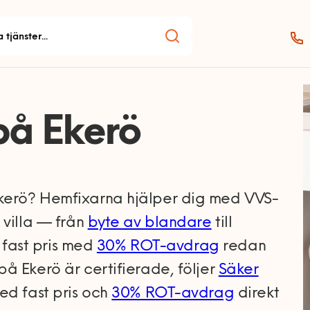
på Ekerö
kerö? Hemfixarna hjälper dig med VVS-
 villa — från
byte av blandare
till
l fast pris med
30% ROT-avdrag
redan
å Ekerö är certifierade, följer
Säker
ed fast pris och
30% ROT-avdrag
direkt