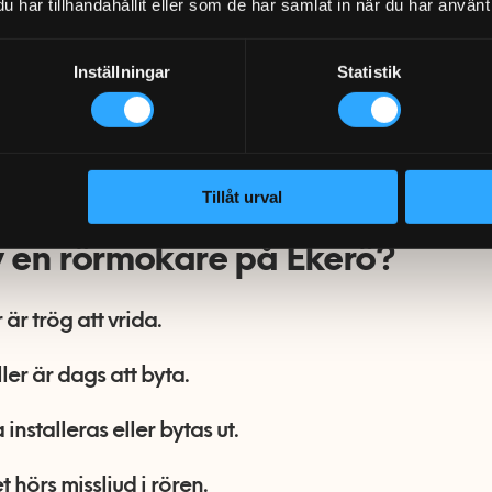
har tillhandahållit eller som de har samlat in när du har använt 
 arbetet håller även mot
ingsbolagets krav.
Inställningar
Statistik
70-220 720 eller bli kontaktad idag!
Tillåt urval
v en rörmokare på Ekerö?
är trög att vrida.
ller är dags att byta.
installeras eller bytas ut.
 hörs missljud i rören.