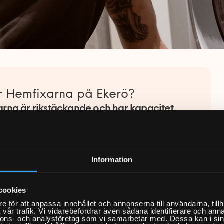
r Hemfixarna på Ekerö?
rna är rikstäckande och har kapacitet
a in dig på en tid som passar dig – även
lar och helger.
pilot
har Hemfixarna
4,6 av 5
från över
Information
recensioner med hundratusentals
da uppdrag i hela Sverige.
cookies
e för att anpassa innehållet och annonserna till användarna, tillh
 som kommer hem till dig på Ekerö är
vår trafik. Vi vidarebefordrar även sådana identifierare och anna
nnons- och analysföretag som vi samarbetar med. Dessa kan i sin
erad och följer
Säker Vatten 2026:1
, vilket