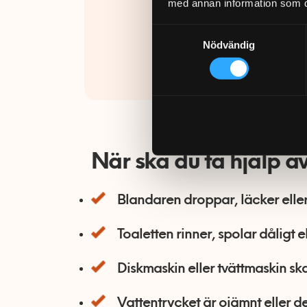
med annan information som du 
gör att
Samtyckesval
försäkr
Nödvändig
Ring 07
När ska du ta hjälp a
Blandaren droppar, läcker eller 
Toaletten rinner, spolar dåligt e
Diskmaskin eller tvättmaskin ska 
Vattentrycket är ojämnt eller det