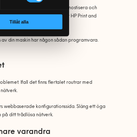
ra som kan användas för att diagnostisera och
ningsprogramvara som dem kallar HP Print and
Tillåt alla
ren av din maskin har någon sådan programvara.
et
blemet. Ifall det finns flertalet routrar med
 nätverk.
ers webbaserade konfigurationssida. Släng ett öga
på ditt trådlösa nätverk.
rmare varandra