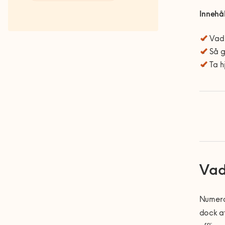
Våra Fixare
Innehål
Populära tjänster och artiklar
Vad 
Så g
Ta h
Vad
Numera 
dock at