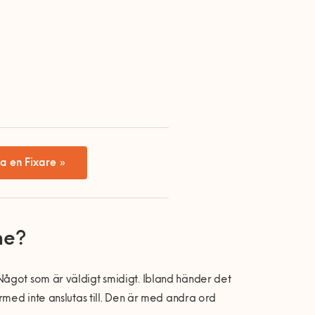
a en Fixare »
ne?
Något som är väldigt smidigt. Ibland händer det
rmed inte anslutas till. Den är med andra ord