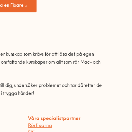
a en Fixare »
ler kunskap som krävs för att lösa det på egen
ar omfattande kunskaper om allt som rör Mac- och
till dig, undersöker problemet och tar därefter de
u i trygga händer!
Våra specialistpartner
Rörfixarna