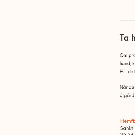
Ta 
Om prob
hand, k
PC-dato
När du 
åtgärde
Hemfi
Sankt 