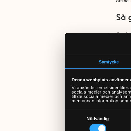
offline.
Så 
Orsaker
med oss
Steg
Samtycke
Som ett
Denna webbplats använder 
sig. Bö
Vi använder enhetsidentifierar
sociala medier och analysera 
till de sociala medier och a
Ge dig 
med annan information som du 
kan du 
Samtyckesval
Nödvändig
Steg