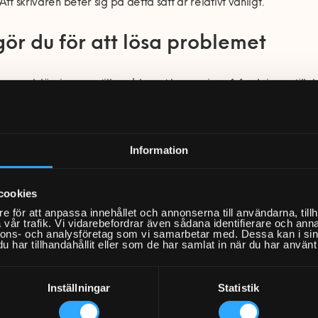
 Att skrivaren beter sig på detta sätt är relativt vanligt.
gör du för att lösa problemet
na och lösningarna till problemet kan variera från skrivare till 
 av icke modellspecifika lösningar på problemet.
 1: starta om samtliga enheter
Information
 första steg kan du prova att starta om din dator, skrivare och rou
cookies
rja med att stänga av din router genom att dra ur sladden eller s
e för att anpassa innehållet och annonserna till användarna, tillh
vår trafik. Vi vidarebefordrar även sådana identifierare och anna
nnons- och analysföretag som vi samarbetar med. Dessa kan i sin
sedan på datorn. Börja med att avsluta alla program och stäng
har tillhandahållit eller som de har samlat in när du har använt 
sätta på dem igen. Är problemet åtgärdat? Om inte, gå vidare til
Inställningar
Statistik
 2: kontrollera om det finns någon f