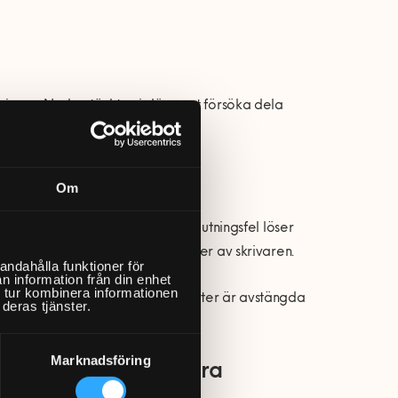
skrivare. Nedan tänkte vi däremot försöka dela
Om
ter för att se om eventuella anslutningsfel löser
lå av strömbrytaren. Stäng därefter av skrivaren.
andahålla funktioner för
n information från din enhet
 tur kombinera informationen
 sedan av den. När samtliga enheter är avstängda
deras tjänster.
l nästa steg.
Marknadsföring
elsökningsprogramvara