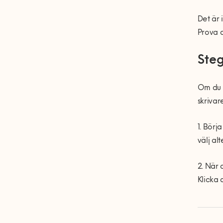
Det är 
Prova d
Steg
Om du t
skrivar
1. Börj
välj al
2. När 
Klicka 