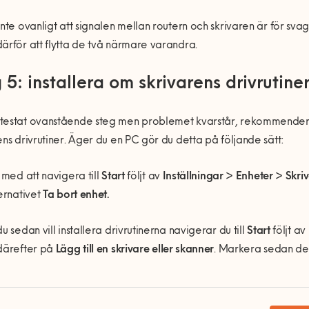
inte ovanligt att signalen mellan routern och skrivaren är för svag
ärför att flytta de två närmare varandra.
 5: installera om skrivarens drivrutine
estat ovanstående steg men problemet kvarstår, rekommenderar v
ens drivrutiner. Äger du en PC gör du detta på följande sätt:
a med att navigera till
Start
följt av
Inställningar > Enheter > Skr
ternativet
Ta bort enhet.
du sedan vill installera drivrutinerna navigerar du till
Start
följt av
därefter på
Lägg till en skrivare eller skanner
. Markera sedan den