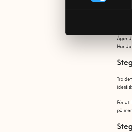
En del 
åtgärda
Scan D
Äger du
Har de
Steg
Tro det
identis
För att
på meny
Steg