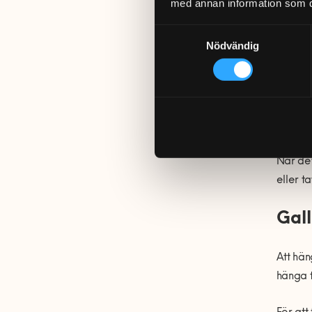
tavelkr
med annan information som du 
utifrån
Samtyckesval
Nödvändig
Hur
tav
När det
eller ta
Gal
Att hän
hänga 