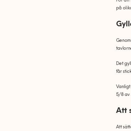
För att
på olik
Gyll
Genom a
tavlorn
Det gyl
får sti
Vanligt
5/8 av 
Att 
Att sät