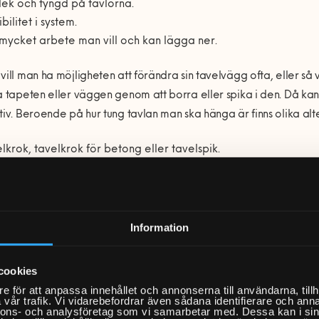
lek och tyngd på tavlorna.
ibilitet i system.
mycket arbete man vill och kan lägga ner.
vill man ha möjligheten att förändra sin tavelvägg ofta, eller så 
a tapeten eller väggen genom att borra eller spika i den. Då kan 
tiv. Beroende på hur tung tavlan man ska hänga är finns olika alt
lkrok, tavelkrok för betong eller tavelspik.
vhäftande tavelkrok eller tavelspik.
v och plugg. Beroende på väggmaterial kan det även här skilja
vägg är exempelvis en expanderplugg (en så kallad skivexpa
monterade eller takmonterade lister, så kallade galleriskenor
Information
förstöra tapeten eller göra hål i väggen. Det här alternativet 
placering. Med den här typen av upphängningssystem hänger tav
r taklisten, vilket gör att den enkelt kan höjas, sänkas eller förfl
cookies
e för att anpassa innehållet och annonserna till användarna, tillh
vår trafik. Vi vidarebefordrar även sådana identifierare och anna
kar vanligtvis rekommenderas att man använder skruv och plugg f
nnons- och analysföretag som vi samarbetar med. Dessa kan i sin