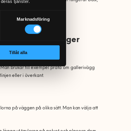
en expert om vilket alternativ som fungerar bäst,
deras tjänster.
Marknadsföring
ngen när man hänger
Tillåt alla
v. Man brukar till exempel prata om gallerivägg
linjen eller i överkant.
orna på väggen på olika sätt. Man kan välja att