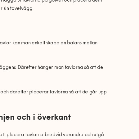
an lägga ut tavlorna på golvet och placera dem
r sin tavelvägg.
tavlor kan man enkelt skapa en balans mellan
 väggens. Därefter hänger man tavlorna så att de
d och därefter placerar tavlorna så att de går upp
injen och i överkant
om att placera tavlorna bredvid varandra och utgå