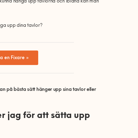
t kunna hänga upp tavlorna och ibland kan man
nga upp dina tavlor?
a en Fixare »
an på bästa sätt hänger upp sina tavlor eller
 jag för att sätta upp