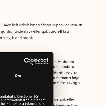
vill man helt enkelt kunna hänga upp tavlor utan att
självhäftande skruv eller spik vara ett bra
ernativ, bland annat:
 i vilken sorts plugg du behöver. Är det en
nder eller molly-plugg) att rekommendera.
. Även detta är ett alternativ för att undvika
Om
gör det enkelt byta ut tavlorna samt ändra höjd
lan i en ståltråd eller vajer som fästs i vägg-
yttas i sidled.
andahålla funktioner för
n information från din enhet
ör tyngre tavlor och självhäftande spik eller
 tur kombinera informationen