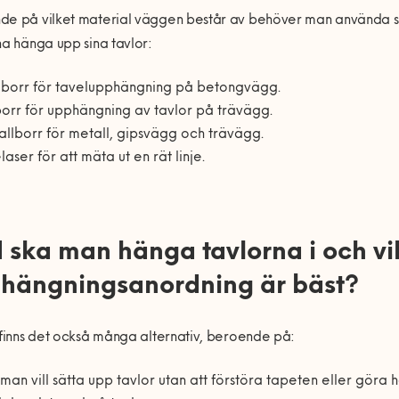
e på vilket material väggen består av behöver man använda sig
na hänga upp sina tavlor:
borr för tavelupphängning på betongvägg.
orr för upphängning av tavlor på trävägg.
llborr för metall, gipsvägg och trävägg.
elaser för att mäta ut en rät linje.
 ska man hänga tavlorna i och vi
hängningsanordning är bäst?
 finns det också många alternativ, beroende på:
an vill sätta upp tavlor utan att förstöra tapeten eller göra h