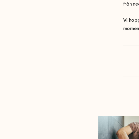
från ne
Vi hopp
moment 