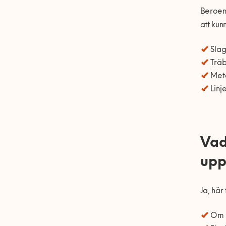
Beroend
att kun
Slag
Träb
Meta
Linj
Vad
upp
Ja, här
Om m