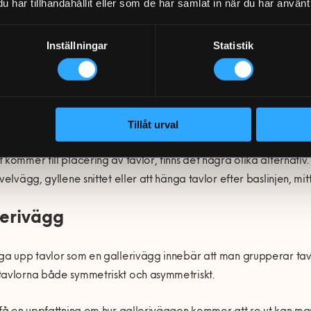
ok för de lättare. Det bästa är att prova sig fram eller rådfråga 
har tillhandahållit eller som de har samlat in när du har använt 
 behov och typ av väggmaterial.
Inställningar
Statistik
 ska man då tänka kring placeri
lor?
Tillåt urval
 kommer till placering av tavlor, finns det några olika alternati
velvägg, gyllene snittet eller att hänga tavlor efter baslinjen, mitt
lerivägg
ga upp tavlor som en gallerivägg innebär att man grupperar tavl
tavlorna både symmetriskt och asymmetriskt.