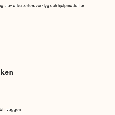
 utav olika sorters verktyg och hjälpmedel för
lken
ål i väggen.