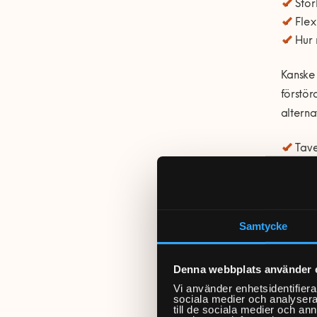
Stor
Flex
Hur 
Kanske 
förstör
alterna
Tave
Själ
Skru
gips
Vägg
Samtycke
att 
och 
elle
Denna webbplats använder 
Vi använder enhetsidentifierar
sociala medier och analysera 
Det bru
till de sociala medier och a