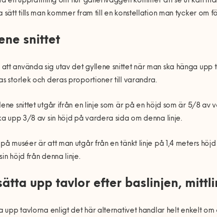
 få en uppfattning om hur galleriväggen kommer att se ut kan m
a sätt tills man kommer fram till en konstellation man tycker om fö
ene snittet
tt använda sig utav det gyllene snittet när man ska hänga upp 
as storlek och deras proportioner till varandra.
lene snittet utgår ifrån en linje som är på en höjd som är 5/8 av
cka upp 3/8 av sin höjd på vardera sida om denna linje.
 på muséer är att man utgår från en tänkt linje på 1,4 meters höj
sin höjd från denna linje.
sätta upp tavlor efter baslinjen, mittl
ta upp tavlorna enligt det här alternativet handlar helt enkelt 