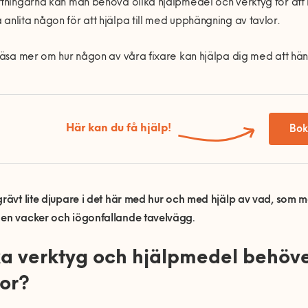
ttningarna kan man behöva olika hjälpmedel och verktyg för at
anlita någon för att hjälpa till med upphängning av tavlor.
 läsa mer om hur någon av våra fixare kan hjälpa dig med att hä
Här kan du få hjälp!
Bok
grävt lite djupare i det här med hur och med hjälp av vad, som m
 en vacker och iögonfallande tavelvägg.
ka verktyg och hjälpmedel behöver
lor?