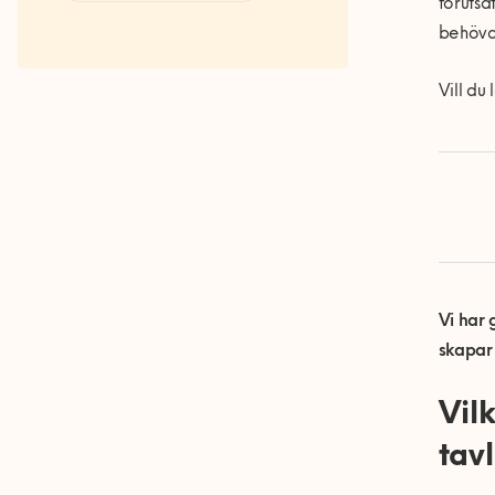
förutsä
Våra Fixare
behöva 
Populära tjänster och artiklar
Vill du
Vi har 
skapar
Vil
tav