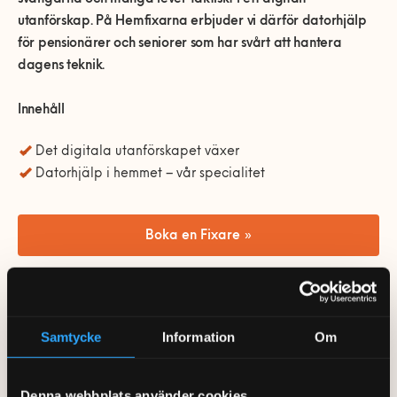
0770-220 720
Vanliga frågor
KEYTO Group
Bolag med faktura
utanförskap. På Hemfixarna erbjuder vi därför datorhjälp
för pensionärer och seniorer som har svårt att hantera
Var finns vi?
Våra partner
Kundservice
dagens teknik.
Våra Fixare
Innehåll
Populära tjänster och artiklar
Det digitala utanförskapet växer
Datorhjälp i hemmet – vår specialitet
Boka en Fixare »
Det digitala utanförskapet
Samtycke
Information
Om
växer
Idag har i princip samtliga svenska medborgare tillgång till
Denna webbplats använder cookies