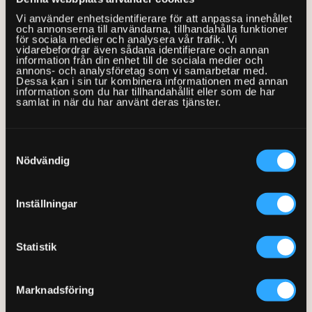
internet. Trots detta lever hela 1,1 miljoner svenskar i ett
Vi använder enhetsidentifierare för att anpassa innehållet
och annonserna till användarna, tillhandahålla funktioner
digitalt utanförskap. Detta enligt siffror från
för sociala medier och analysera vår trafik. Vi
Internetstiftelsens undersökning ”Svenskarna och internet
vidarebefordrar även sådana identifierare och annan
information från din enhet till de sociala medier och
2018”.
annons- och analysföretag som vi samarbetar med.
Dessa kan i sin tur kombinera informationen med annan
information som du har tillhandahållit eller som de har
Majoriteten av de som lever i ett digitalt utanförskap är
samlat in när du har använt deras tjänster.
seniorer över 76 år. Enligt ny forskning från Linnéuniversitet
leder denna typ av utanförskap många gånger också till ett
Samtyckesval
socialt utanförskap. Att många äldre hamnar utanför den
Nödvändig
digitala utvecklingen i samhället är därför ett stort problem
som är viktigt att belysa.
Inställningar
Boka en Fixare »
Statistik
Marknadsföring
Datorhjälp i hemmet – vår