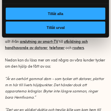
specialitet
Tillåt alla
För att motverka det digitala utanförskapet och göra det
enklare för våra seniorer att ta del av den digitala
Tillåt urval
utvecklingen i samhället, erbjuder vi på Hemfixarna
rikstäckande tekniksupport i hemmet. Något som inkluderar
allt ifrån
anslutning av smart-TV
till
utbildning och
handhavande av datorer
,
telefoner
och
routers
.
Nedan kan du läsa mer om vad några av våra kunder tycker
om den hjälp de fått av oss:
”Är en oerhört gammal dam – som tycker att datorer, plattor
m m hör till livets höjdpunkter. Det händer dock att
apparaterna krånglar. Bryter inte längre samman, ringer
bara Hemfixarna.”
”Det var en väldigt duktig och trevlig kille som kom hem till