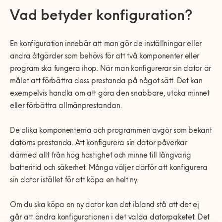
0770-220 720
Vanliga frågor
KEYTO Group
Bolag med faktura
Vad betyder konfiguration?
Var finns vi?
Våra partner
Kundservice
En konfiguration innebär att man gör de inställningar eller
Våra Fixare
andra åtgärder som behövs för att två komponenter eller
Populära tjänster och artiklar
program ska fungera ihop. När man konfigurerar sin dator är
målet att förbättra dess prestanda på något sätt. Det kan
exempelvis handla om att göra den snabbare, utöka minnet
eller förbättra allmänprestandan.
De olika komponenterna och programmen avgör som bekant
datorns prestanda. Att konfigurera sin dator påverkar
därmed allt från hög hastighet och minne till långvarig
batteritid och säkerhet. Många väljer därför att konfigurera
sin dator istället för att köpa en helt ny.
Om du ska köpa en ny dator kan det ibland stå att det ej
går att ändra konfigurationen i det valda datorpaketet. Det