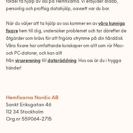
fördel ta hjälp av oss på Hemfixarna. Vi erbjuder snabb,
personlig och proffsig datahjälp, oavsett var du bor.
När du väljer att ta hjälp av oss kommer en av
våra kunniga
fixare
hem till dig, undersöker problemet och tar därefter de
åtgärder som krävs för att frigöra utrymme på din hårddisk.
Våra fixare har omfattande kunskaper om allt som rör Mac-
och PC-datorer, och kan allt
från
virusrensning
till
dataräddning
. Hos oss är du i trygga
händer!
Hemfixarna Nordic AB
Sankt Eriksgatan 46
112 34 Stockholm
Org.nr 559064-2715