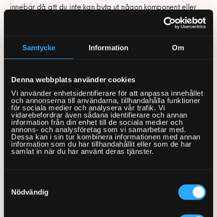
innebär då att du inte kan byta ut någon komponent eller
program mot ett annat i samband med köpet.
Samtycke
Information
Om
Boka en Fixare »
Denna webbplats använder cookies
Så gör du för att konfigurera
Vi använder enhetsidentifierare för att anpassa innehållet
och annonserna till användarna, tillhandahålla funktioner
för sociala medier och analysera vår trafik. Vi
din dator
vidarebefordrar även sådana identifierare och annan
information från din enhet till de sociala medier och
annons- och analysföretag som vi samarbetar med.
Dessa kan i sin tur kombinera informationen med annan
Det finns såklart flera olika sätt du kan konfigurera din dator
information som du har tillhandahållit eller som de har
samlat in när du har använt deras tjänster.
på. Nedan ger vi 3 tips på relativt enkla konfigurationer som
kommer att förbättra din dators prestanda på olika sätt!
Samtyckesval
Konfigurera datorns hastighet
– Om du vill förbättra datorns
Nödvändig
hastighet rekommenderar vi att du i första hand byter ut
datorns RAM. Ett stort RAM-minne innebär att datorn kan