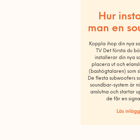
Hur insta
man en so
Koppla ihop din nya 
TV Det första du bö
installerar din nya 
placera ut och elans
(bashögtalaren) som sk
De flesta subwoofers s
soundbar-system är nä
anslutna och startar u
de får en signa
Läs inlägg