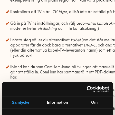
exempelvis kring din plats/region som kan vara praktiska i
Kontrollera att TV:n
ä
r i
TV-l
ä
ge
, allts
å
inte
ä
r inst
ä
lld p
å
H
G
å
in p
å
TV:ns inst
ä
llningar, och v
ä
lj
automatisk kanals
ö
kn
modeller heter
uts
ä
ndning
och inte kanals
ö
kning!)
I n
ä
sta steg v
ä
ljer du alternativet
kabel
(om det st
å
r mella
apparater f
å
r du dock bara alternativet
DVB-C
, och and
(eller din alternativa kabel-TV-leverant
ö
rs namn) som ett al
tryck p
å
s
ö
k!
Ibland kan du som ComHem-kund bli tvungen att manuellt 
g
å
r att st
ä
lla in. ComHem har sammanst
ä
llt ett PDF-doku
h
ä
r:
http://comhem-assets.azureedge.net/2zxwgcm7u48q/grundinstal
tv/32fce75ab3f4d0c49ff94486ce411861/grundinstallningar-for-d
Samtycke
Information
Om
Verkar det h
ä
r f
ö
r komplicerat? Gl
ö
m inte att vi
g
ä
rna hj
ä
lper d