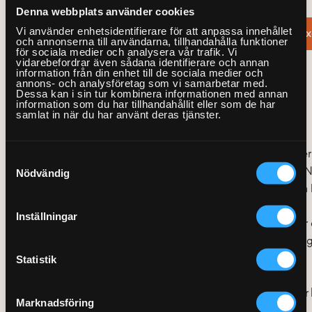
Denna webbplats använder cookies
Vi använder enhetsidentifierare för att anpassa innehållet
Boka en Fix
och annonserna till användarna, tillhandahålla funktioner
för sociala medier och analysera vår trafik. Vi
vidarebefordrar även sådana identifierare och annan
information från din enhet till de sociala medier och
annons- och analysföretag som vi samarbetar med.
Dessa kan i sin tur kombinera informationen med annan
information som du har tillhandahållit eller som de har
samlat in när du har använt deras tjänster.
Kanalplatser
N
ä
r du bl
ä
ddrar igenom listan med dina ”nya” digitala kanaler
Samtyckesval
Nödvändig
tidigare
ä
r van med analoga kanaler och deras kanalplatser. 
n
ä
mligen att vissa kanaler
ä
ven kommer finnas tillg
ä
ngliga i en
Inställningar
Detta betyder exempelvis att om du
ä
r ComHem-kund s
å
hittar
kanalplats 21 respektive 22, samt TV4 p
å
kanalplats 24. Det
ä
r 
Statistik
ö
nskar.
Hela ComHems kanallista hittar du h
ä
r (och andra leverant
ö
rer
Marknadsföring