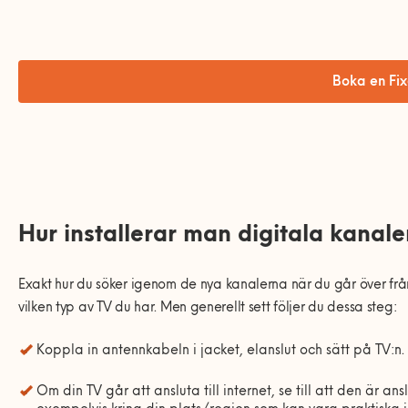
Boka en Fix
Hur installerar man digitala kanale
Exakt hur du s
ö
ker igenom de nya kanalerna n
ä
r du g
å
r
ö
ver fr
å
vilken typ av TV du har. Men generellt sett f
ö
ljer du dessa steg:
Koppla in antennkabeln i jacket, elanslut och s
ä
tt p
å
TV:n.
Om din TV g
å
r att ansluta till internet, se till att den
ä
r ans