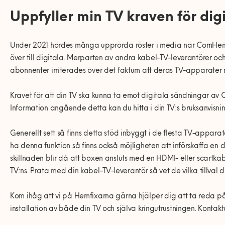
0770-220 720
Vanliga frågor
KEYTO Group
Bolag med faktura
Uppfyller min TV kraven för dig
Var finns vi?
Våra partner
Kundservice
Under 2021 h
ö
rdes m
å
nga uppr
ö
rda r
ö
ster i media n
ä
r ComHem
Våra Fixare
ö
ver till digitala. Merparten av andra kabel-TV-leverant
ö
rer och
Populära tjänster och artiklar
abonnenter irriterades
ö
ver det faktum att deras TV-apparater m
Kravet f
ö
r att din TV ska kunna ta emot digitala s
ä
ndningar av
Information ang
å
ende detta kan du hitta i din TV:s bruksanvisn
Generellt sett s
å
finns detta st
ö
d inbyggt i de flesta TV-apparater
ha denna funktion s
å
finns ocks
å
m
ö
jligheten att inf
ö
rskaffa en 
skillnaden blir d
å
att boxen ansluts med en HDMI- eller scartkab
TV:ns. Prata med din kabel-TV-leverant
ö
r s
å
vet de vilka tillval 
Kom ih
å
g att vi p
å
Hemfixarna g
ä
rna hj
ä
lper dig att ta reda p
installation av b
å
de din TV och sj
ä
lva kringutrustningen. Kontakt