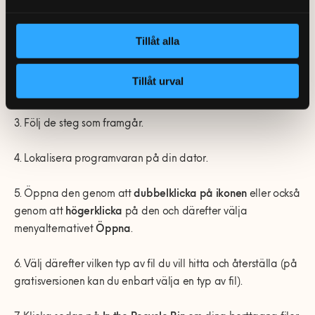
återställa dina förlorade filer gör du på följande sätt:
1. Navigera till Recuvas webbplats.
Tillåt alla
2. Välj sedan ”Download Free Version” för att ladda ner den
Tillåt urval
kostnadsfria versionen av programmet.
3. Följ de steg som framgår.
4. Lokalisera programvaran på din dator.
5. Öppna den genom att
dubbelklicka på ikonen
eller också
genom att
högerklicka
på den och därefter välja
menyalternativet
Öppna
.
6. Välj därefter vilken typ av fil du vill hitta och återställa (på
gratisversionen kan du enbart välja en typ av fil).