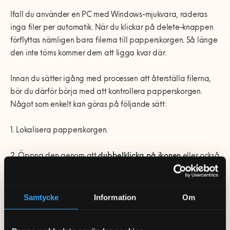
Ifall du använder en PC med Windows-mjukvara, raderas
inga filer per automatik. När du klickar på delete-knappen
förflyttas nämligen bara filerna till papperskorgen. Så länge
den inte töms kommer dem att ligga kvar där.
Innan du sätter igång med processen att återställa filerna,
bör du därför börja med att kontrollera papperskorgen.
Något som enkelt kan göras på följande sätt:
1. Lokalisera papperskorgen.
2. Öppna den genom att
dubbelklicka på ikonen
eller också
genom att
högerklicka
på den och därefter välja
menyalternativet
Öppna
.
Samtycke
Information
Om
3. Finns dina filer kvar kan du enkelt
markera
dem.