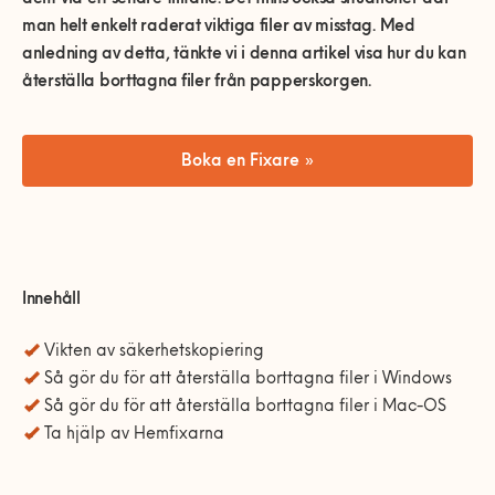
0770-220 720
Vanliga frågor
KEYTO Group
Bolag med faktura
man helt enkelt raderat viktiga filer av misstag. Med
anledning av detta, tänkte vi i denna artikel visa hur du kan
Var finns vi?
Våra partner
Kundservice
återställa borttagna filer från papperskorgen.
Våra Fixare
Populära tjänster och artiklar
Boka en Fixare »
Innehåll
Vikten av säkerhetskopiering
Så gör du för att återställa borttagna filer i Windows
Så gör du för att återställa borttagna filer i Mac-OS
Ta hjälp av Hemfixarna