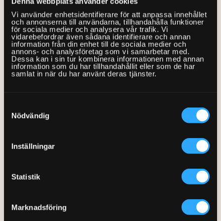
Denna webbplats använder cookies
4.
Högerklicka
sedan på filerna och välj menyalternativet
Vi använder enhetsidentifierare för att anpassa innehållet
Återställ
.
och annonserna till användarna, tillhandahålla funktioner
för sociala medier och analysera vår trafik. Vi
vidarebefordrar även sådana identifierare och annan
5. Voila – dina filer är återställda.
information från din enhet till de sociala medier och
annons- och analysföretag som vi samarbetar med.
Dessa kan i sin tur kombinera informationen med annan
Hittar du däremot inte dina filer i papperskorgen kan du
information som du har tillhandahållit eller som de har
samlat in när du har använt deras tjänster.
fortsätta till nästa steg.
Andra steget: Installera och
Samtyckesval
Nödvändig
använd särskild mjukvara
Inställningar
Idag finns det programvaror som löser det mesta. Har det
däremot gått längre tid än 7 dagar, alternativt om du inte
använt vår tjänst tidigare, rekommenderar vi dig att
Statistik
använda ett program som heter Recuva för filåterställningen.
Fördelarna med detta program är många, men framförallt
Marknadsföring
är det gratis och lätt att använda. För att komma igång och