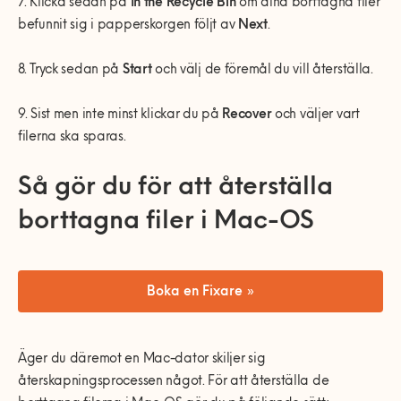
7. Klicka sedan på
In the Recycle Bin
om dina borttagna filer
befunnit sig i papperskorgen följt av
Next
.
8. Tryck sedan på
Start
och välj de föremål du vill återställa.
9. Sist men inte minst klickar du på
Recover
och väljer vart
filerna ska sparas.
Så gör du för att återställa
borttagna filer i Mac-OS
Boka en Fixare »
Äger du däremot en Mac-dator skiljer sig
återskapningsprocessen något. För att återställa de