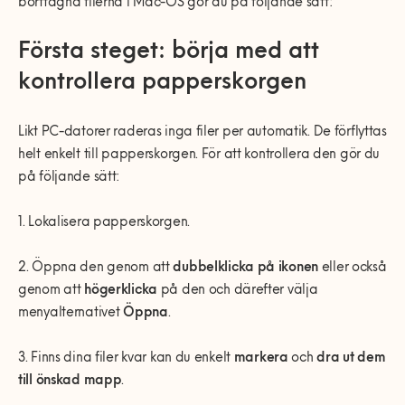
borttagna filerna i Mac-OS gör du på följande sätt:
Första steget: börja med att
kontrollera papperskorgen
Likt PC-datorer raderas inga filer per automatik. De förflyttas
helt enkelt till papperskorgen. För att kontrollera den gör du
på följande sätt:
1. Lokalisera papperskorgen.
2. Öppna den genom att
dubbelklicka på ikonen
eller också
genom att
högerklicka
på den och därefter välja
menyalternativet
Öppna
.
3. Finns dina filer kvar kan du enkelt
markera
och
dra ut dem
till önskad mapp
.