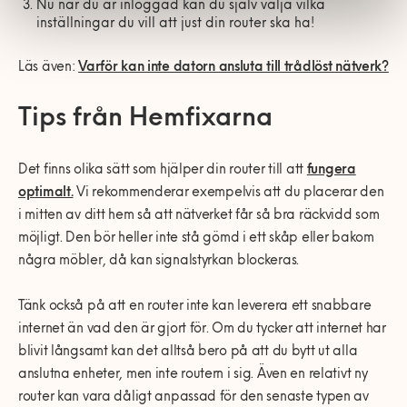
Nu när du är inloggad kan du själv välja vilka
inställningar du vill att just din router ska ha!
Läs även:
Varför kan inte datorn ansluta till trådlöst nätverk?
Tips från Hemfixarna
Det finns olika sätt som hjälper din router till att
fungera
optimalt.
Vi rekommenderar exempelvis att du placerar den
i mitten av ditt hem så att nätverket får så bra räckvidd som
möjligt. Den bör heller inte stå gömd i ett skåp eller bakom
några möbler, då kan signalstyrkan blockeras.
Tänk också på att en router inte kan leverera ett snabbare
internet än vad den är gjort för. Om du tycker att internet har
blivit långsamt kan det alltså bero på att du bytt ut alla
anslutna enheter, men inte routern i sig. Även en relativt ny
router kan vara dåligt anpassad för den senaste typen av