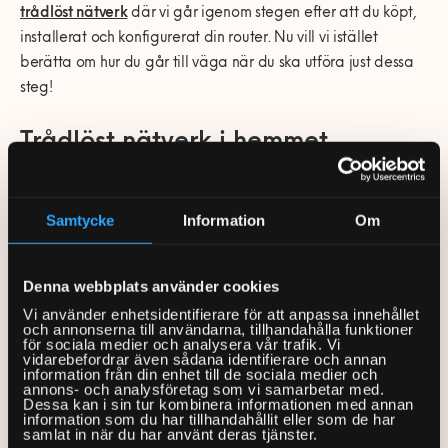
trådlöst nätverk
där vi går igenom stegen efter att du köpt,
installerat och konfigurerat din router. Nu vill vi istället
berätta om hur du går till väga när du ska utföra just dessa
steg!
Trådlöst nätverk i hemmet
Att koppla ihop ett nätverk är oftast väldigt enkelt och
Samtycke
Information
Om
brukar gå på bara ett par minuter. Nedan beskriver vi steg
för steg hur du går till väga.
Denna webbplats använder cookies
Börja med att införskaffa en router med inbyggt wifi.
Vi använder enhetsidentifierare för att anpassa innehållet
Beroende på dina behov och hur lång du vill att ditt
och annonserna till användarna, tillhandahålla funktioner
internet ska nå finns det flera olika modeller att välja
för sociala medier och analysera vår trafik. Vi
bland.
vidarebefordrar även sådana identifierare och annan
information från din enhet till de sociala medier och
Anslut routern till väggens internetuttag med hjälp av
annons- och analysföretag som vi samarbetar med.
nätverkskabeln. Kabeln ska gå mellan vägguttaget och
Dessa kan i sin tur kombinera informationen med annan
information som du har tillhandahållit eller som de har
routerns inkommande WAN-port.
samlat in när du har använt deras tjänster.
Koppla in strömadaptern i routern och vägguttaget, om