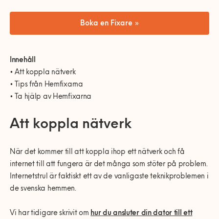
0770-220 720
Vanliga frågor
KEYTO Group
Bolag med faktura
Boka en Fixare »
Var finns vi?
Våra partner
Kundservice
Våra Fixare
Innehåll
Populära tjänster och artiklar
• Att koppla nätverk
• Tips från Hemfixarna
• Ta hjälp av Hemfixarna
Att koppla nätverk
När det kommer till att koppla ihop ett nätverk och få
internet till att fungera är det många som stöter på problem.
Internetstrul är faktiskt ett av de vanligaste teknikproblemen i
de svenska hemmen.
Vi har tidigare skrivit om
hur du ansluter din dator till ett