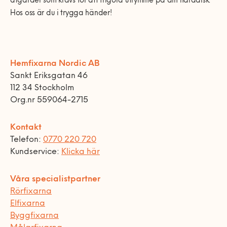
åtgärder som krävs för att frigöra utrymme på din hårddisk.
Hos oss är du i trygga händer!
Hemfixarna Nordic AB
Sankt Eriksgatan 46
112 34 Stockholm
Org.nr 559064-2715
Kontakt
Telefon:
0770 220 720
Kundservice:
Klicka här
Våra specialistpartner
Rörfixarna
Elfixarna
Byggfixarna